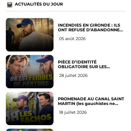
ACTUALITÉS DU JOUR
INCENDIES EN GIRONDE : ILS
ONT REFUSÉ D’ABANDONNER
LEUR VILLE
05 août 2026
PIÈCE D’IDENTITÉ
OBLIGATOIRE SUR LES
RÉSEAUX SOCIAUX : l’avis des
28 juillet 2026
Français
PROMENADE AU CANAL SAINT
MARTIN (les gauchistes ne
veulent pas)
18 juillet 2026