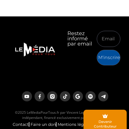
Restez
informé
par email
M'inscrire
©2025 LeMediaPourTous.fr par Vincent Lapierre est un média
indépendant, financé exclusivement par ses lecteurs.
Devenir
Contact
Faire un don
Mentions légales
Contributeur