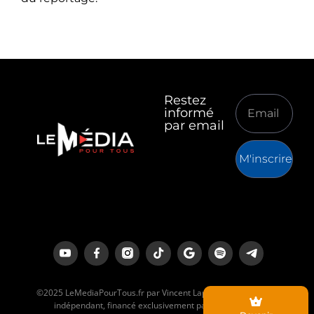
Restez
informé
par email
M'inscrire
©2025 LeMediaPourTous.fr par Vincent Lapierre est un média
indépendant, financé exclusivement par ses lecteurs.