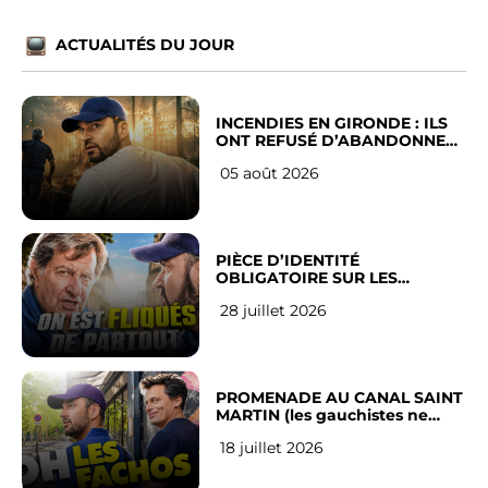
ACTUALITÉS DU JOUR
INCENDIES EN GIRONDE : ILS
ONT REFUSÉ D’ABANDONNER
LEUR VILLE
05 août 2026
PIÈCE D’IDENTITÉ
OBLIGATOIRE SUR LES
RÉSEAUX SOCIAUX : l’avis des
28 juillet 2026
Français
PROMENADE AU CANAL SAINT
MARTIN (les gauchistes ne
veulent pas)
18 juillet 2026