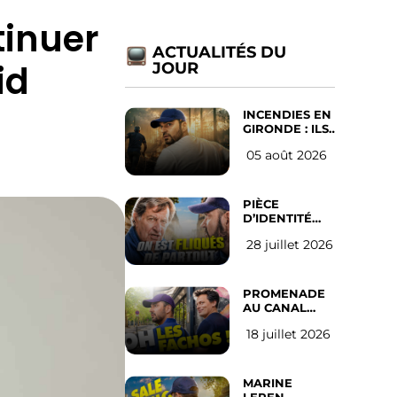
inuer
ACTUALITÉS DU
id
JOUR
INCENDIES EN
GIRONDE : ILS
ONT REFUSÉ
05 août 2026
D’ABANDONNER
LEUR VILLE
PIÈCE
D’IDENTITÉ
OBLIGATOIRE
28 juillet 2026
SUR LES
RÉSEAUX
SOCIAUX :
l’avis des
PROMENADE
Français
AU CANAL
SAINT MARTIN
18 juillet 2026
(les gauchistes
ne veulent
pas)
MARINE