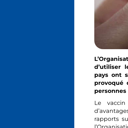
L’Organis
d’utiliser
pays ont s
provoqué d
personnes 
Le vaccin
d’avantages
rapports su
l’Organisat