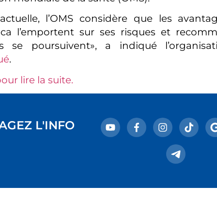
 actuelle, l’OMS considère que les avanta
eca l’emportent sur ses risques et recom
ns se poursuivent», a indiqué l’organis
ué
.
our lire la suite.
AGEZ L'INFO