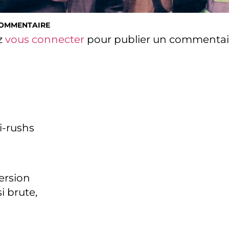
COMMENTAIRE
z
vous connecter
pour publier un commentai
i-rushs
version
i brute,