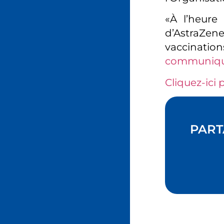
«À l’heure
d’AstraZen
vaccinatio
communiq
Cliquez-ici p
PART