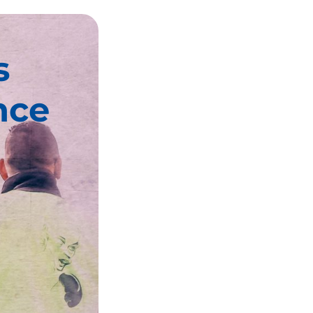
s
nce