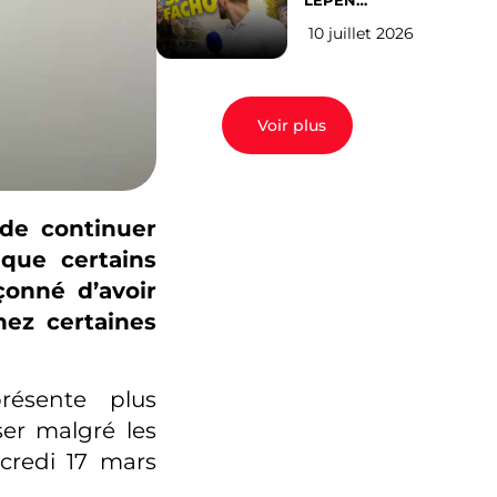
LEPEN
CANDIDATE
10 juillet 2026
EN 2027 : l’avis
des Parisiens
Voir plus
de continuer
 que certains
çonné d’avoir
ez certaines
résente plus
ser malgré les
rcredi 17 mars