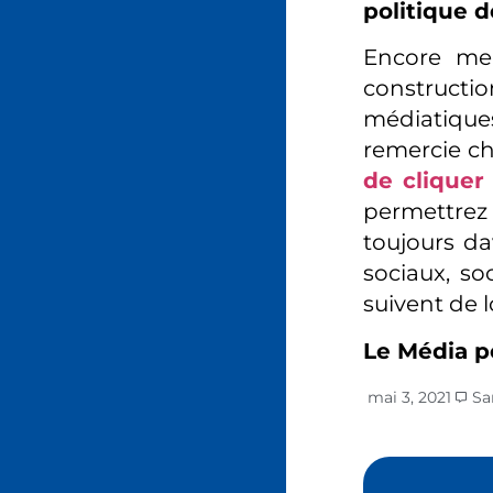
politique d
Encore mer
constructi
médiatiques
remercie ch
de cliquer 
permettrez 
toujours da
sociaux, so
suivent de 
Le Média p
mai 3, 2021
Sa