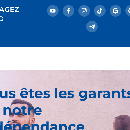
AGEZ
O
us êtes les garant
 notre
dépendance