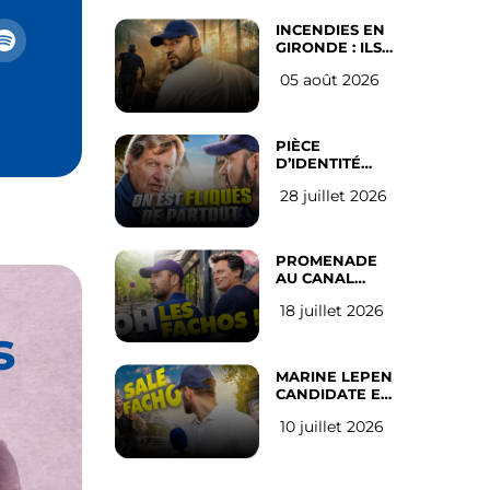
INCENDIES EN
GIRONDE : ILS
ONT REFUSÉ
05 août 2026
D’ABANDONNER
LEUR VILLE
PIÈCE
D’IDENTITÉ
OBLIGATOIRE
28 juillet 2026
SUR LES
RÉSEAUX
SOCIAUX : l’avis
des Français
PROMENADE
AU CANAL
SAINT MARTIN
18 juillet 2026
(les gauchistes
s
ne veulent pas)
MARINE LEPEN
CANDIDATE EN
2027 : l’avis des
10 juillet 2026
Parisiens