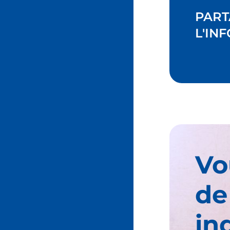
PART
L'INF
Vo
de
in