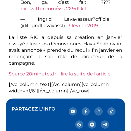
Bon, ça, c’est fait…. ??‍??
pic.twitter.com/5suCX9dLkJ
— Ingrid Levavasseur?officiel
(@IngridLevavass1)
13 février 2019
La liste RIC a depuis sa création en janvier
essuyé plusieurs déconvenues. Hayk Shahinyan,
avait annoncé « prendre du recul » fin janvier en
renonçant à son rôle de directeur de la
campagne.
Source 20minutes.fr – lire la suite de l’article
[/vc_column_text][/vc_column][vc_column
width= »1/6″][/vc_column][/vc_row]
PARTAGEZ L'INFO