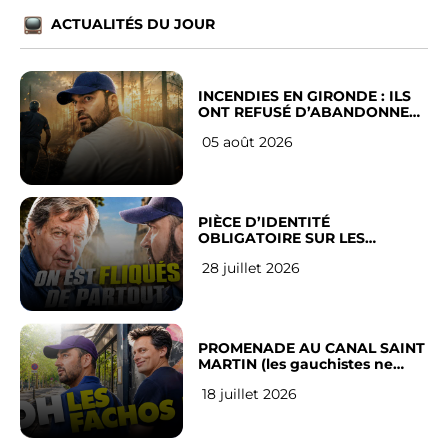
ACTUALITÉS DU JOUR
INCENDIES EN GIRONDE : ILS
ONT REFUSÉ D’ABANDONNER
LEUR VILLE
05 août 2026
PIÈCE D’IDENTITÉ
OBLIGATOIRE SUR LES
RÉSEAUX SOCIAUX : l’avis des
28 juillet 2026
Français
PROMENADE AU CANAL SAINT
MARTIN (les gauchistes ne
veulent pas)
18 juillet 2026