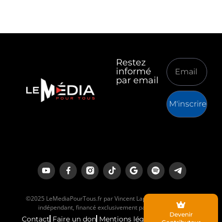
Restez
informé
par email
M'inscrire
©2025 LeMediaPourTous.fr par Vincent Lapierre est un média
indépendant, financé exclusivement par ses lecteurs.
Devenir
Contact
Faire un don
Mentions légales