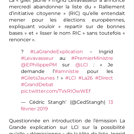
La « gilet jaune » Ingrid Levavasseur a annoncé
mercredi abandonner la liste du « Ralliement
d’initiative citoyenne » (RIC) qu’elle entendait
mener pour les élections européennes,
expliquant vouloir « repartir sur de bonnes
bases » et « lisser le nom RIC » sans toutefois «
renoncer ».
?
#LaGrandeExplication
– Ingrid
#Levavasseur
au
#PremierMinistre
@EPhilippePM
sur
@LCI
: « Je
demande l’
#amnistie
pour les
#GiletsJaunes
! »
#LCI
#La26
#Direct
#GrandDebat
pic.twitter.com/TVxRIOwWEf
— Cédric Stangh’ (@CedStangh)
13
février 2019
Questionnée en introduction de l’émission La
Grande explication sur LCI sur la possibilité
qu’elle « démissionne » de la tête de liste, Ingrid