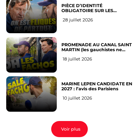
PIÈCE D’IDENTITÉ
OBLIGATOIRE SUR LES
RÉSEAUX SOCIAUX : l’avis des
28 juillet 2026
Français
PROMENADE AU CANAL SAINT
MARTIN (les gauchistes ne
veulent pas)
18 juillet 2026
MARINE LEPEN CANDIDATE EN
2027 : l’avis des Parisiens
10 juillet 2026
Voir plus