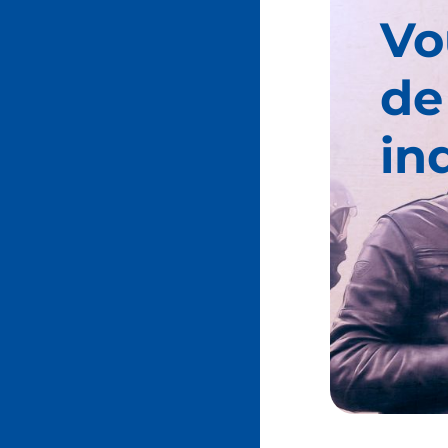
Vo
de
in