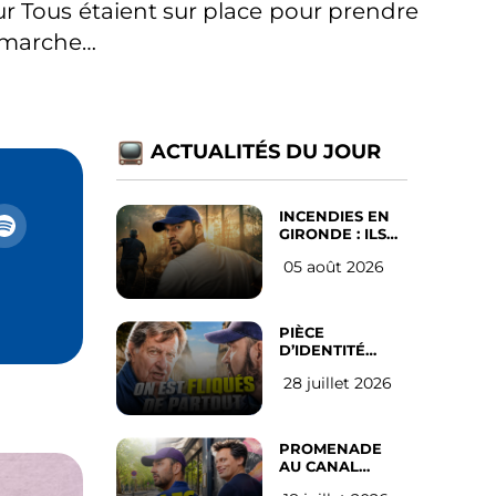
our Tous étaient sur place pour prendre
n marche…
ACTUALITÉS DU JOUR
INCENDIES EN
GIRONDE : ILS
ONT REFUSÉ
05 août 2026
D’ABANDONNER
LEUR VILLE
PIÈCE
D’IDENTITÉ
OBLIGATOIRE
28 juillet 2026
SUR LES
RÉSEAUX
SOCIAUX : l’avis
des Français
PROMENADE
AU CANAL
SAINT MARTIN