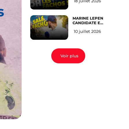
18 juillet 2026
(les gauchistes
s
ne veulent pas)
MARINE LEPEN
CANDIDATE EN
2027 : l’avis des
10 juillet 2026
Parisiens
Voir plus