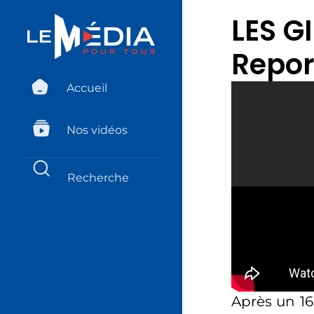
LES G
Repor
Accueil
Nos vidéos
Après un 16