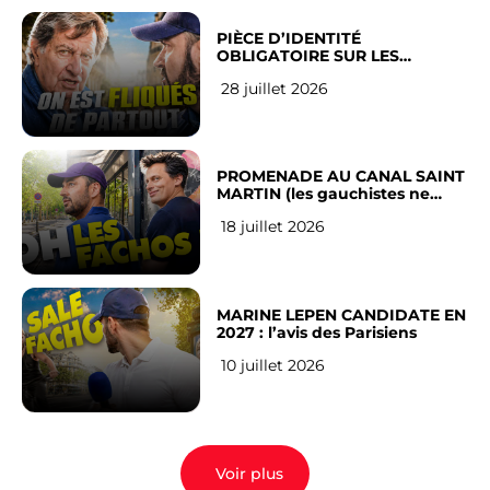
PIÈCE D’IDENTITÉ
OBLIGATOIRE SUR LES
RÉSEAUX SOCIAUX : l’avis des
28 juillet 2026
Français
PROMENADE AU CANAL SAINT
MARTIN (les gauchistes ne
veulent pas)
18 juillet 2026
MARINE LEPEN CANDIDATE EN
2027 : l’avis des Parisiens
10 juillet 2026
Voir plus