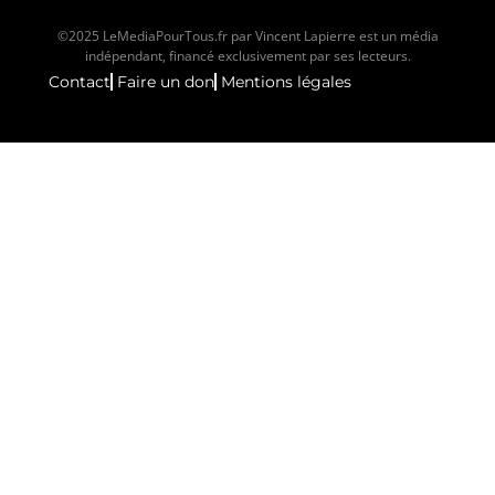
©2025 LeMediaPourTous.fr par Vincent Lapierre est un média
indépendant, financé exclusivement par ses lecteurs.
Contact
Faire un don
Mentions légales