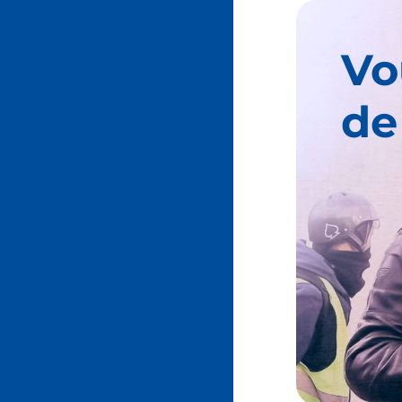
Vo
de