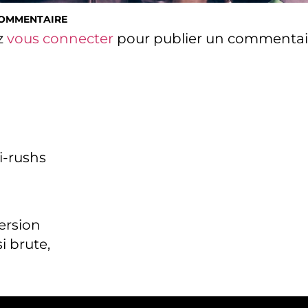
COMMENTAIRE
z
vous connecter
pour publier un commentai
i-rushs
version
i brute,