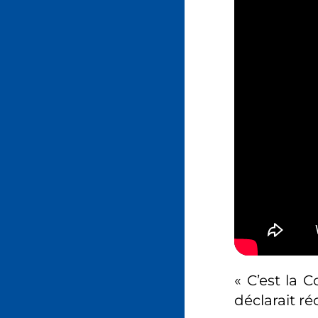
« C’est la 
déclarait r