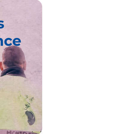
s
nce