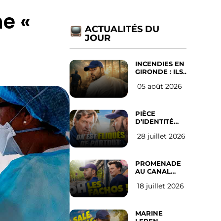
ne «
ACTUALITÉS DU
JOUR
INCENDIES EN
GIRONDE : ILS
ONT REFUSÉ
05 août 2026
D’ABANDONNER
LEUR VILLE
PIÈCE
D’IDENTITÉ
OBLIGATOIRE
28 juillet 2026
SUR LES
RÉSEAUX
SOCIAUX :
l’avis des
PROMENADE
Français
AU CANAL
SAINT MARTIN
18 juillet 2026
(les gauchistes
ne veulent
pas)
MARINE