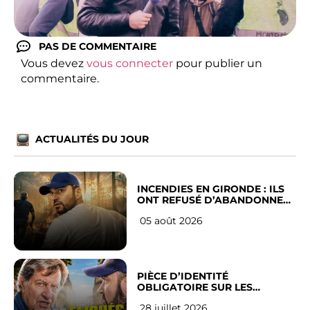
PAS DE COMMENTAIRE
Vous devez
vous connecter
pour publier un
commentaire.
ACTUALITÉS DU JOUR
INCENDIES EN GIRONDE : ILS
ONT REFUSÉ D’ABANDONNER
LEUR VILLE
05 août 2026
PIÈCE D’IDENTITÉ
OBLIGATOIRE SUR LES
RÉSEAUX SOCIAUX : l’avis des
28 juillet 2026
Français