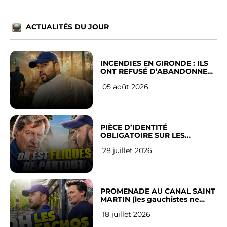
ACTUALITÉS DU JOUR
INCENDIES EN GIRONDE : ILS
ONT REFUSÉ D’ABANDONNER
LEUR VILLE
05 août 2026
PIÈCE D’IDENTITÉ
OBLIGATOIRE SUR LES
RÉSEAUX SOCIAUX : l’avis des
28 juillet 2026
Français
PROMENADE AU CANAL SAINT
MARTIN (les gauchistes ne
veulent pas)
18 juillet 2026