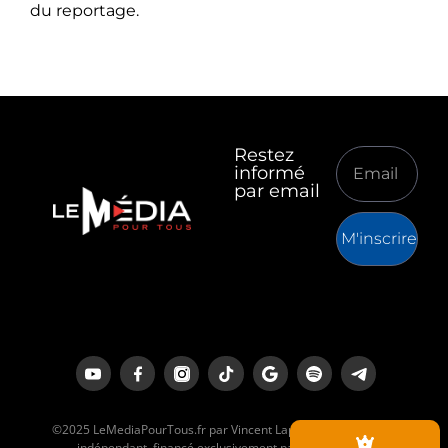
du reportage.
Restez
informé
par email
M'inscrire
©2025 LeMediaPourTous.fr par Vincent Lapierre est un média
indépendant, financé exclusivement par ses lecteurs.