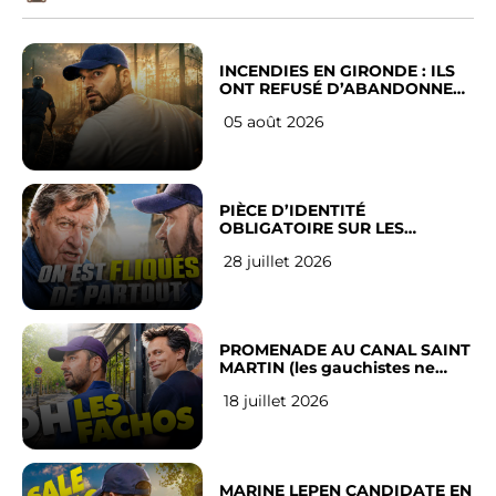
INCENDIES EN GIRONDE : ILS
ONT REFUSÉ D’ABANDONNER
LEUR VILLE
05 août 2026
PIÈCE D’IDENTITÉ
OBLIGATOIRE SUR LES
RÉSEAUX SOCIAUX : l’avis des
28 juillet 2026
Français
PROMENADE AU CANAL SAINT
MARTIN (les gauchistes ne
veulent pas)
18 juillet 2026
MARINE LEPEN CANDIDATE EN