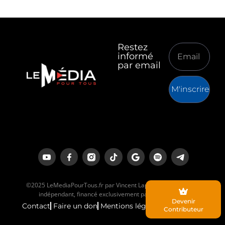
Restez
informé
par email
M'inscrire
©2025 LeMediaPourTous.fr par Vincent Lapierre est un média
indépendant, financé exclusivement par ses lecteurs.
Devenir
Contact
Faire un don
Mentions légales
Contributeur