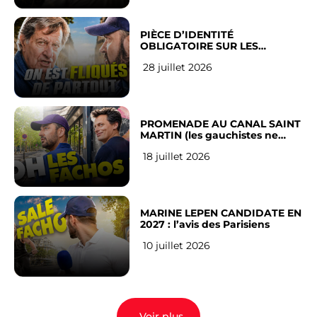
PIÈCE D’IDENTITÉ
OBLIGATOIRE SUR LES
RÉSEAUX SOCIAUX : l’avis des
28 juillet 2026
Français
PROMENADE AU CANAL SAINT
MARTIN (les gauchistes ne
veulent pas)
18 juillet 2026
MARINE LEPEN CANDIDATE EN
2027 : l’avis des Parisiens
10 juillet 2026
Voir plus