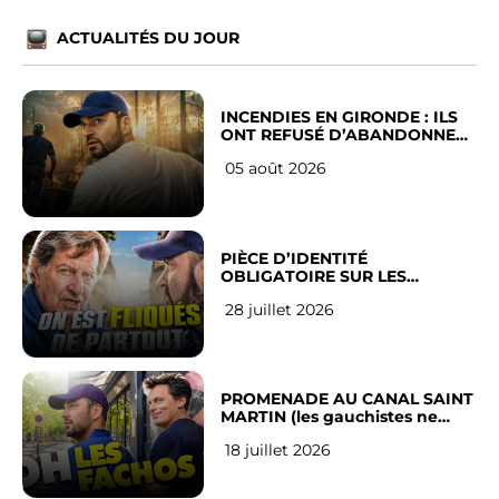
ACTUALITÉS DU JOUR
INCENDIES EN GIRONDE : ILS
ONT REFUSÉ D’ABANDONNER
LEUR VILLE
05 août 2026
PIÈCE D’IDENTITÉ
OBLIGATOIRE SUR LES
RÉSEAUX SOCIAUX : l’avis des
28 juillet 2026
Français
PROMENADE AU CANAL SAINT
MARTIN (les gauchistes ne
veulent pas)
18 juillet 2026