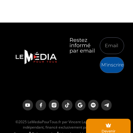
Restez
informé
par email
M'inscrire
©2025 LeMediaPourTous.fr par Vincent Lapierre est un média
indépendant, financé exclusivement par ses lecteurs.
Devenir