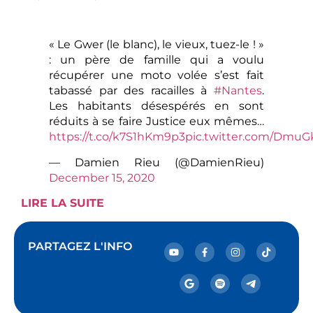
« Le Gwer (le blanc), le vieux, tuez-le ! »
: un père de famille qui a voulu
récupérer une moto volée s’est fait
tabassé par des racailles à
#Nantes
.
Les habitants désespérés en sont
réduits à se faire Justice eux mêmes…
https://t.co/k7S1hKm9p3
pic.twitter.com/Dmu
— Damien Rieu (@DamienRieu)
December 15, 2020
LIRE LA SUITE
PARTAGEZ L'INFO