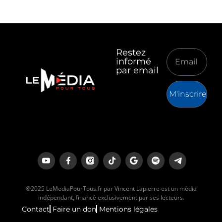
Restez
informé
par email
M'inscrire
©2025 LeMediaPourTous.fr par Vincent Lapierre est un média
indépendant, financé exclusivement par ses lecteurs.
Contact
Faire un don
Mentions légales