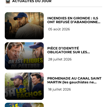
ACTUALITÉS DU JOUR
INCENDIES EN GIRONDE : ILS
ONT REFUSÉ D’ABANDONNER
LEUR VILLE
05 août 2026
PIÈCE D’IDENTITÉ
OBLIGATOIRE SUR LES
RÉSEAUX SOCIAUX : l’avis des
28 juillet 2026
Français
PROMENADE AU CANAL SAINT
MARTIN (les gauchistes ne
veulent pas)
18 juillet 2026