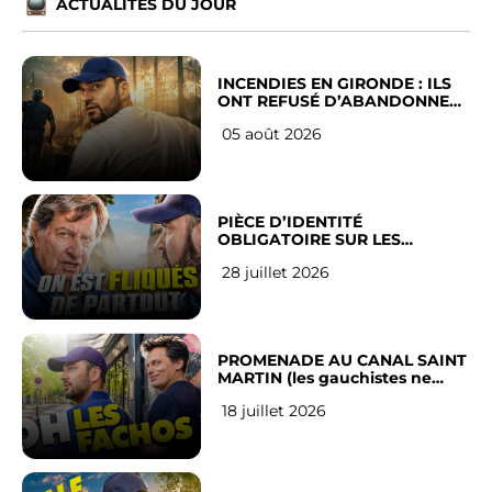
ACTUALITÉS DU JOUR
INCENDIES EN GIRONDE : ILS
ONT REFUSÉ D’ABANDONNER
LEUR VILLE
05 août 2026
PIÈCE D’IDENTITÉ
OBLIGATOIRE SUR LES
RÉSEAUX SOCIAUX : l’avis des
28 juillet 2026
Français
PROMENADE AU CANAL SAINT
MARTIN (les gauchistes ne
veulent pas)
18 juillet 2026