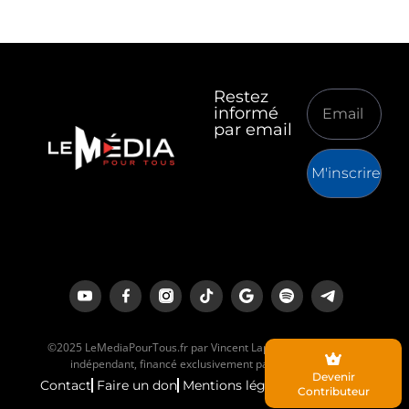
Restez
informé
par email
M'inscrire
©2025 LeMediaPourTous.fr par Vincent Lapierre est un média
indépendant, financé exclusivement par ses lecteurs.
Devenir
Contact
Faire un don
Mentions légales
Contributeur