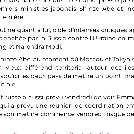
rmats parfois inédits: il est ainsi prévu qu
emiers ministres japonais Shinzo Abe et i
remière.
tine quant à lui, cible d’intenses critiques a
éclenchée par la Russie contre l’Ukraine en m
ping et Narendra Modi.
Shinzo Abe, au moment où Moscou et Tokyo s
 vieux différend territorial autour des îles
qu’ici les deux pays de mettre un point fina
diale.
t russe a aussi prévu vendredi de voir Em
 qui a prévu une réunion de coordination e
le sommet ne commence vendredi, risque de 
.