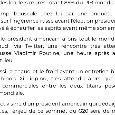
des leaders représentant 85% du PIB mondial
mp, bousculé chez lui par une enquête 
r l’ingérence russe avant l’élection présiden
yé à échauffer les esprits avant même son arr
ble président américain a pris tout le mon
eudi, via Twitter, une rencontre très att
russe Vladimir Poutine, une heure après a
t lieu.
ussi le chaud et le froid avant un entretien bi
hinois Xi Jinping, très attendu alors que
es commerciales entre les deux titans pès
mondiale.
activisme d’un président américain qui dédai
es, l’enjeu de ce sommet du G20 sera de re