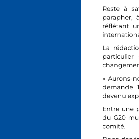
Reste à sa
parapher, 
réflétant 
internation
La rédacti
particulie
changement
« Aurons-n
demande Th
devenu expe
Entre une p
du G20 mult
comité.