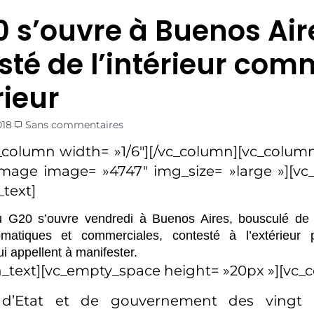
0 s’ouvre à Buenos Air
sté de l’intérieur com
rieur
018
Sans commentaires
_column width= »1/6″][/vc_column][vc_column
image image= »4747″ img_size= »large »][v
text]
G20 s’ouvre vendredi à Buenos Aires, bousculé de l’
lomatiques et commerciales, contesté à l’extérieu
i appellent à manifester.
_text][vc_empty_space height= »20px »][vc_
 d’Etat et de gouvernement des vingt 