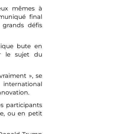
t eux mêmes à
muniqué final
grands défis
lique bute en
r le sujet du
raiment », se
international
nnovation.
s participants
e, ou en petit