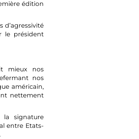
remière édition
s d’agressivité
ir le président
ait mieux nos
 refermant nos
gue américain,
sont nettement
la signature
l entre Etats-
.