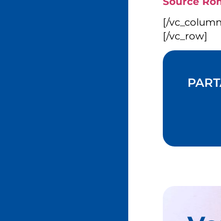
Source Roma
[/vc_colum
[/vc_row]
PART