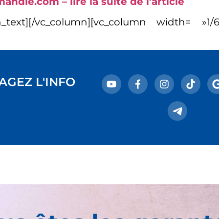
ndie.com – lire la suite de l’article
n_text][/vc_column][vc_column width= »1/6″
AGEZ L'INFO