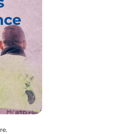
s
nce
re.