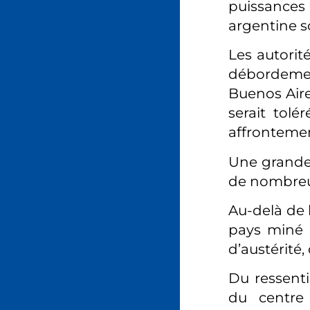
puissances 
argentine s
Les autorité
débordement
Buenos Aire
serait tol
affrontemen
Une grande 
de nombreu
Au-delà de 
pays miné 
d’austérité,
Du ressentim
du centre