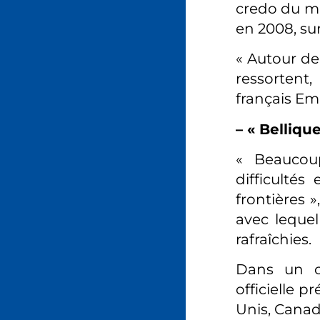
credo du mu
en 2008, su
« Autour de 
ressortent,
français E
– « Bellique
« Beaucoup
difficultés
frontières 
avec lequel
rafraîchies.
Dans un c
officielle 
Unis, Canad