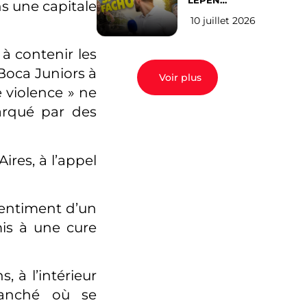
LEPEN
s une capitale
CANDIDATE
10 juillet 2026
EN 2027 : l’avis
des Parisiens
 à contenir les
Boca Juniors à
Voir plus
 violence » ne
arqué par des
res, à l’appel
ssentiment d’un
is à une cure
, à l’intérieur
ranché où se