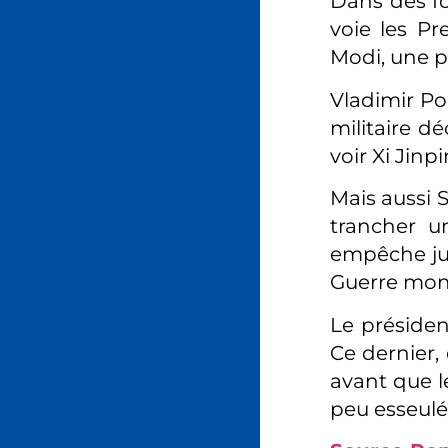
Dans des fo
voie les Pr
Modi, une p
Vladimir Pou
militaire d
voir Xi Jin
Mais aussi 
trancher un
empêche jus
Guerre mon
Le présiden
Ce dernier,
avant que 
peu esseulé