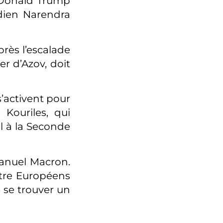
e Donald Trump
ndien Narendra
près l’escalade
er d’Azov, doit
’activent pour
 Kouriles, qui
l à la Seconde
manuel Macron.
ntre Européens
se trouver un