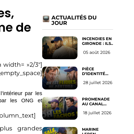
es,
ACTUALITÉS DU
me de
JOUR
INCENDIES EN
GIRONDE : ILS
ONT REFUSÉ
05 août 2026
D’ABANDONNER
LEUR VILLE
 width= »2/3″]
PIÈCE
c_empty_space]
D’IDENTITÉ
OBLIGATOIRE
28 juillet 2026
SUR LES
RÉSEAUX
SOCIAUX :
intérieur par les
l’avis des
PROMENADE
r par les ONG et
Français
AU CANAL
SAINT MARTIN
18 juillet 2026
(les gauchistes
column_text]
ne veulent
pas)
plus grandes
MARINE