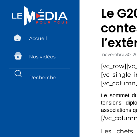
Le G2
conte
l’exté
Accueil
novembre 30, 2
Nos vidéos
[vc_row][vc
[vc_single_
[vc_column_
Le sommet du 
tensions dip
associations qu
[/vc_column
Les chefs