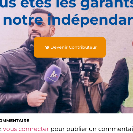
us êtes les garant
 notre indépenda
Devenir Contributeur
COMMENTAIRE
z
vous connecter
pour publier un commentai