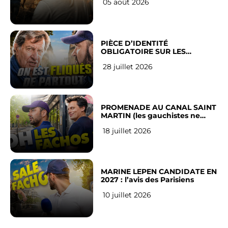
05 août 2026
PIÈCE D’IDENTITÉ
OBLIGATOIRE SUR LES
RÉSEAUX SOCIAUX : l’avis des
28 juillet 2026
Français
PROMENADE AU CANAL SAINT
MARTIN (les gauchistes ne
veulent pas)
18 juillet 2026
MARINE LEPEN CANDIDATE EN
2027 : l’avis des Parisiens
10 juillet 2026