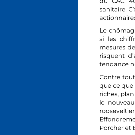
du CAC 40 
sanitaire. C
actionnaires
Le chômage 
si les chif
mesures de 
risquent d’
tendance ne
Contre tout
que ce que 
riches, pla
le nouveau
roosevelti
Effondreme
Porcher et 