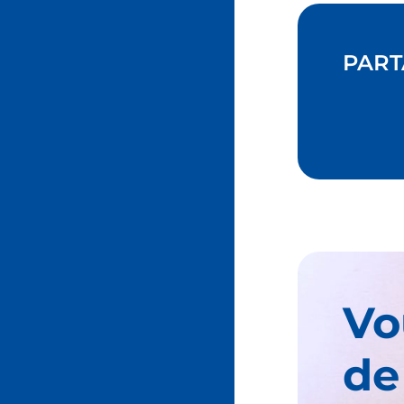
PART
Vo
de