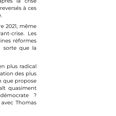
près la crise
 reversés à ces
.
tre 2021, même
ant-crise. Les
aines réformes
n sorte que la
n plus radical
ation des plus
an que propose
aît quasiment
 démocrate ?
e avec Thomas