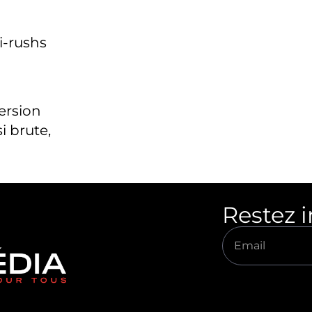
i-rushs
version
i brute,
Restez 