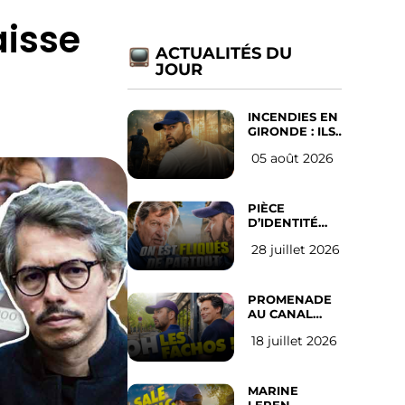
isse
ACTUALITÉS DU
JOUR
INCENDIES EN
GIRONDE : ILS
ONT REFUSÉ
05 août 2026
D’ABANDONNER
LEUR VILLE
PIÈCE
D’IDENTITÉ
OBLIGATOIRE
28 juillet 2026
SUR LES
RÉSEAUX
SOCIAUX :
l’avis des
PROMENADE
Français
AU CANAL
SAINT MARTIN
18 juillet 2026
(les gauchistes
ne veulent
pas)
MARINE