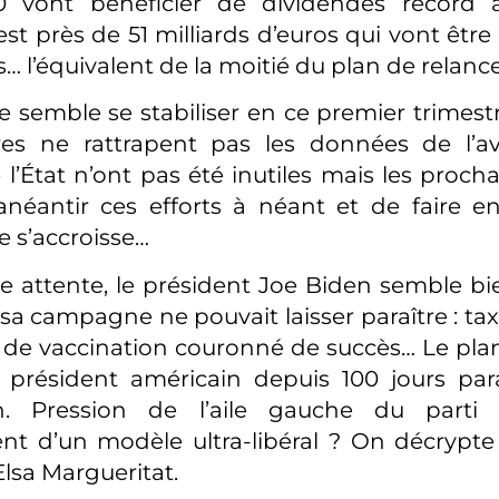
vont bénéficier de dividendes record a
’est près de 51 milliards d’euros qui vont être
… l’équivalent de la moitié du plan de relance
semble se stabiliser en ce premier trimes
fres ne rattrapent pas les données de l’av
l’État n’ont pas été inutiles mais les proch
anéantir ces efforts à néant et de faire e
 s’accroisse…
e attente, le président Joe Biden semble bie
sa campagne ne pouvait laisser paraître : tax
n de vaccination couronné de succès… Le pl
 président américain depuis 100 jours par
en. Pression de l’aile gauche du parti
nt d’un modèle ultra-libéral ? On décrypt
Elsa Margueritat.