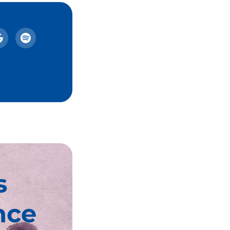
s
nce