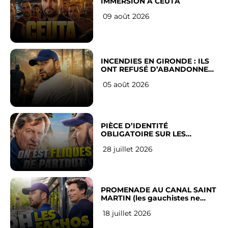
IMMERSION À CEUTA
09 août 2026
INCENDIES EN GIRONDE : ILS
ONT REFUSÉ D’ABANDONNER
LEUR VILLE
05 août 2026
PIÈCE D’IDENTITÉ
OBLIGATOIRE SUR LES
RÉSEAUX SOCIAUX : l’avis des
28 juillet 2026
Français
PROMENADE AU CANAL SAINT
MARTIN (les gauchistes ne
veulent pas)
18 juillet 2026