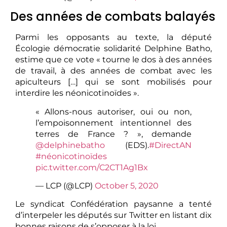
Des années de combats balayés
Parmi les opposants au texte, la député
Écologie démocratie solidarité Delphine Batho,
estime que ce vote « tourne le dos à des années
de travail, à des années de combat avec les
apiculteurs […] qui se sont mobilisés pour
interdire les néonicotinoïdes ».
« Allons-nous autoriser, oui ou non,
l’empoisonnement intentionnel des
terres de France ? », demande
@delphinebatho
(EDS).
#DirectAN
#néonicotinoïdes
pic.twitter.com/C2CT1Ag1Bx
— LCP (@LCP)
October 5, 2020
Le syndicat Confédération paysanne a tenté
d’interpeler les députés sur Twitter en listant dix
bonnes raisons de s’opposer à la loi.