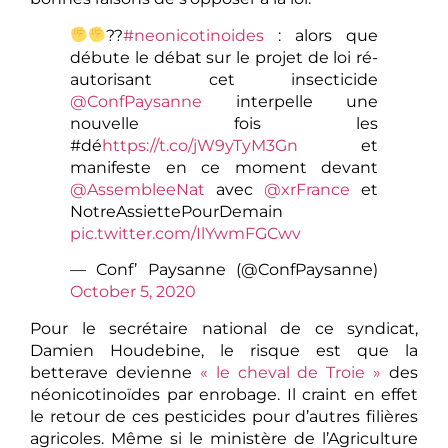
??
#neonicotinoides
: alors que
débute le débat sur le projet de loi ré-
autorisant cet insecticide
@ConfPaysanne
interpelle une
nouvelle fois les
#dé
https://t.co/jW9yTyM3Gn
et
manifeste en ce moment devant
@AssembleeNat
avec
@xrFrance
et
NotreAssiettePourDemain
pic.twitter.com/IlYwmFGCwv
— Conf’ Paysanne (@ConfPaysanne)
October 5, 2020
Pour le secrétaire national de ce syndicat,
Damien Houdebine, le risque est que la
betterave devienne
« le cheval de Troie »
des
néonicotinoïdes par enrobage. Il craint en effet
le retour de ces pesticides pour d’autres filières
agricoles. Même si le ministère de l’Agriculture