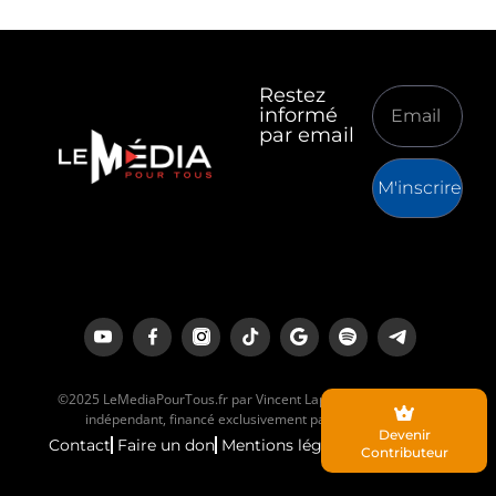
Restez
informé
par email
M'inscrire
©2025 LeMediaPourTous.fr par Vincent Lapierre est un média
indépendant, financé exclusivement par ses lecteurs.
Devenir
Contact
Faire un don
Mentions légales
Contributeur