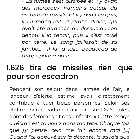
« La fumée s’est dissipée et il y avait
des morceaux humains autour du
cratère du missile. Et il y avait ce gars,
il lui manquait la jambe droite, qui
avait été arrachée au-dessus de son
genou. Il la tenait, puis il s’est roulé
par terre. Le sang jaillissait de sa
jambe… Il lui a fallu beaucoup de
temps pour mourir ».
1.626 tirs de missiles rien que
pour son escadron
Pendant son séjour dans l’armée de l’air, le
lanceur d’alerte estime avoir directement
contribué à tuer treize personnes. Selon ses
chiffres, son escadron aurait tiré sur 1.626 cibles,
dont des femmes et des enfants.
«
Cette image
à l’écran est toujours dans ma tête. Chaque fois
que j’y pense, cela me fait encore mal […]
Quand j’ai appuyé sur la détente, je savais que