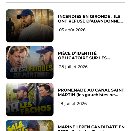
INCENDIES EN GIRONDE : ILS
ONT REFUSÉ D’ABANDONNER
LEUR VILLE
05 août 2026
PIÈCE D’IDENTITÉ
OBLIGATOIRE SUR LES
RÉSEAUX SOCIAUX : l’avis des
28 juillet 2026
Français
PROMENADE AU CANAL SAINT
MARTIN (les gauchistes ne
veulent pas)
18 juillet 2026
MARINE LEPEN CANDIDATE EN