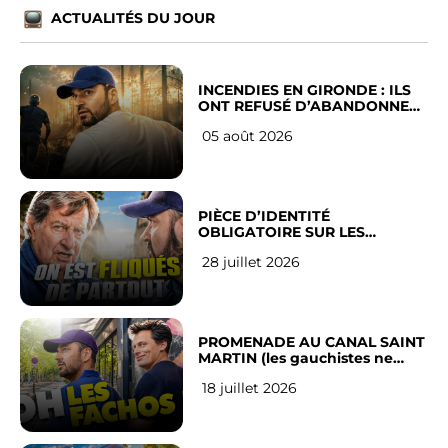
ACTUALITÉS DU JOUR
INCENDIES EN GIRONDE : ILS
ONT REFUSÉ D’ABANDONNER
LEUR VILLE
05 août 2026
PIÈCE D’IDENTITÉ
OBLIGATOIRE SUR LES
RÉSEAUX SOCIAUX : l’avis des
28 juillet 2026
Français
PROMENADE AU CANAL SAINT
MARTIN (les gauchistes ne
veulent pas)
18 juillet 2026