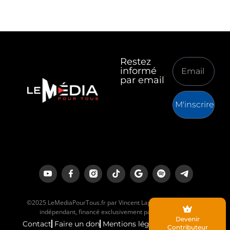
Restez
informé
par email
M'inscrire
©2025 LeMediaPourTous.fr par Vincent Lapierre est un média
indépendant, financé exclusivement par ses lecteurs.
Devenir
Contact
Faire un don
Mentions légales
Contributeur