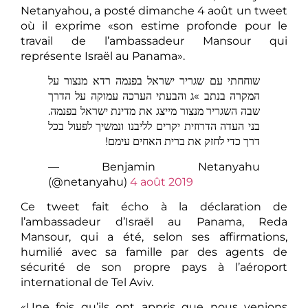
Netanyahou, a posté dimanche 4 août un tweet
où il exprime «son estime profonde pour le
travail de l’ambassadeur Mansour qui
représente Israël au Panama».
שוחחתי עם שגריר ישראל בפנמה רדא מנצור על
המקרה בנתב »ג והבעתי הערכה עמוקה על הדרך
שבה השגריר מנצור מייצג את מדינת ישראל בפנמה.
בני העדה הדרוזית יקרים לליבנו ונמשיך לפעול בכל
דרך כדי לחזק את ברית האחים עימם!
— Benjamin Netanyahu
(@netanyahu)
4 août 2019
Ce tweet fait écho à la déclaration de
l’ambassadeur d’Israël au Panama, Reda
Mansour, qui a été, selon ses affirmations,
humilié avec sa famille par des agents de
sécurité de son propre pays à l’aéroport
international de Tel Aviv.
«Une fois qu’ils ont appris que nous venions