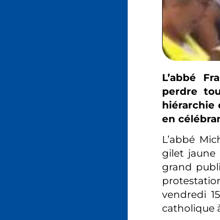
L’abbé Fra
perdre tou
hiérarchie 
en célébra
L’abbé Mich
gilet jaune
grand publ
protestation
vendredi 15
catholique à