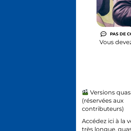
PAS DE 
Vous deve
Versions quas
(réservées aux
contributeurs)
Accédez ici à la 
très longue, quas