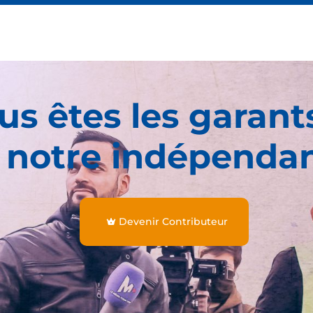
us êtes les garant
 notre indépenda
Devenir Contributeur