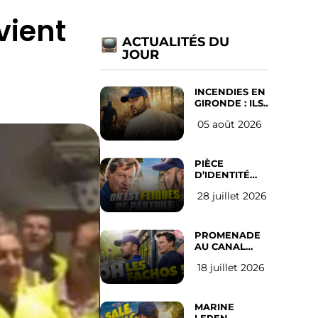
vient
ACTUALITÉS DU
JOUR
INCENDIES EN
GIRONDE : ILS
ONT REFUSÉ
05 août 2026
D’ABANDONNER
LEUR VILLE
PIÈCE
D’IDENTITÉ
OBLIGATOIRE
28 juillet 2026
SUR LES
RÉSEAUX
SOCIAUX :
l’avis des
PROMENADE
Français
AU CANAL
SAINT MARTIN
18 juillet 2026
(les gauchistes
ne veulent
pas)
MARINE