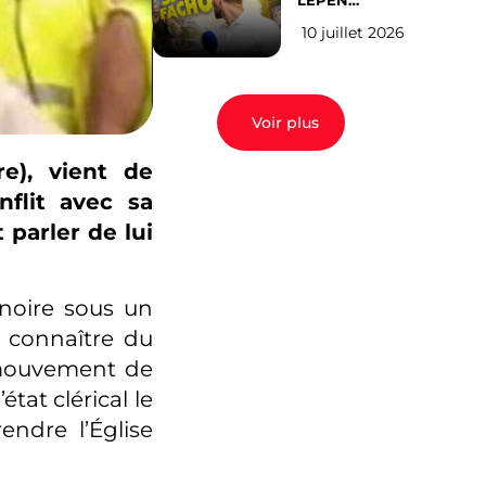
LEPEN
CANDIDATE
10 juillet 2026
EN 2027 : l’avis
des Parisiens
Voir plus
e), vient de
nflit avec sa
 parler de lui
 noire sous un
t connaître du
 mouvement de
tat clérical le
endre l’Église