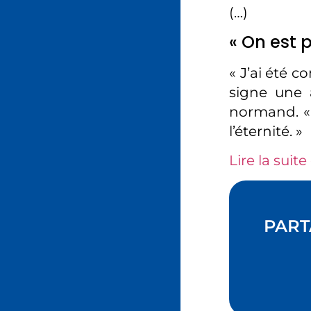
(…)
« On est p
« J’ai été c
signe une a
normand. « 
l’éternité. »
Lire la suite 
PART