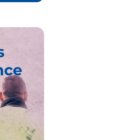
s
nce