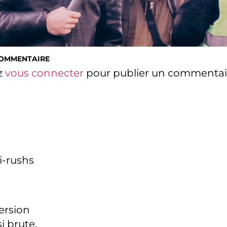
COMMENTAIRE
z
vous connecter
pour publier un commentai
i-rushs
version
i brute,