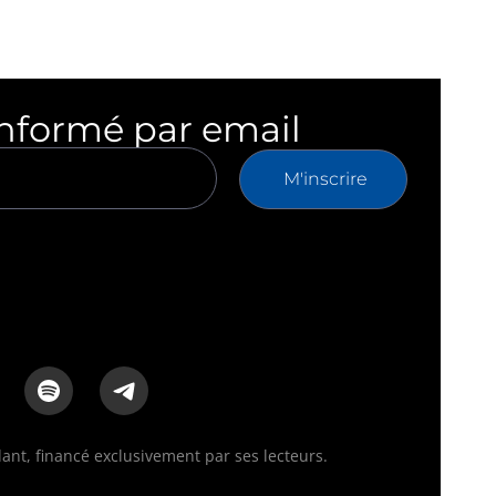
informé par email
M'inscrire
nt, financé exclusivement par ses lecteurs.