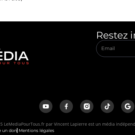
Restez 
 LeMediaPourTous.fr par Vincent Lapierre est un média indépenda
e un don
Mentions légales