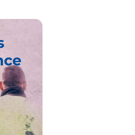
s
nce