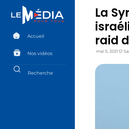
La Sy
israé
raid 
Accueil
mai 5, 2021
Sa
Nos vidéos