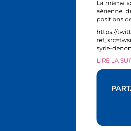
La même sou
aérienne d
positions de
https://twi
ref_src=t
syrie-denon
LIRE LA SUI
PART