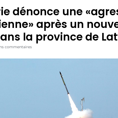
rie dénonce une «agre
lienne» après un nouv
dans la province de La
ns commentaires