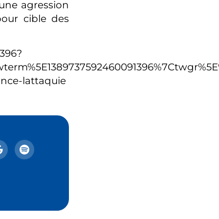
 une agression
our cible des
1396?
erm%5E1389737592460091396%7Ctwgr%5E%7C
nce-lattaquie