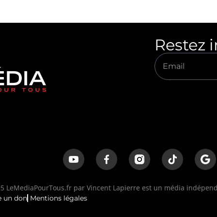
Restez 
 LeMediaPourTous.fr par Vincent Lapierre est un média indépenda
e un don
Mentions légales