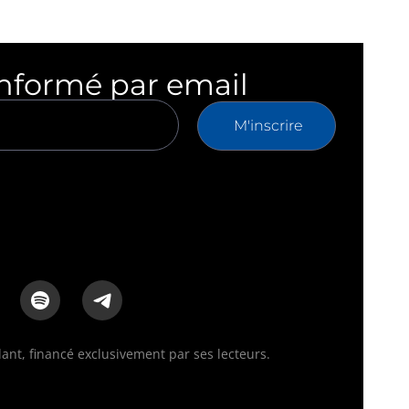
informé par email
M'inscrire
nt, financé exclusivement par ses lecteurs.