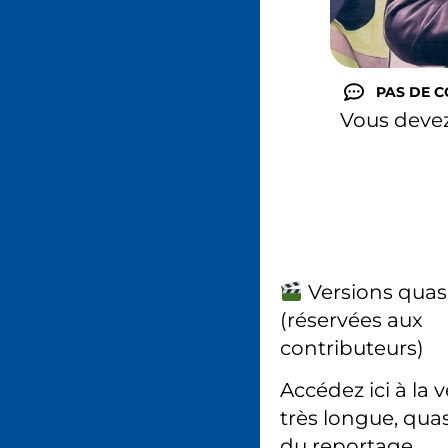
PAS DE 
Vous deve
Versions quas
(réservées aux
contributeurs)
Accédez ici à la 
très longue, quas
du reportage.