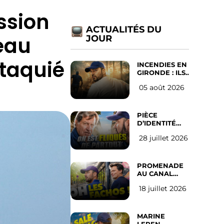
ssion
ACTUALITÉS DU
eau
JOUR
ttaquié
INCENDIES EN
GIRONDE : ILS
ONT REFUSÉ
05 août 2026
D’ABANDONNER
LEUR VILLE
PIÈCE
D’IDENTITÉ
OBLIGATOIRE
28 juillet 2026
SUR LES
RÉSEAUX
SOCIAUX :
l’avis des
PROMENADE
Français
AU CANAL
SAINT MARTIN
18 juillet 2026
(les gauchistes
ne veulent
pas)
MARINE