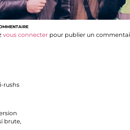
COMMENTAIRE
z
vous connecter
pour publier un commentai
i-rushs
version
i brute,