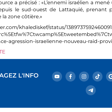
rce a précisé : «L’ennemi israélien a mené
epuis le sud-ouest de Lattaquié, prenant p
 la zone côtière.»
tter.com/khalediskef/status/138973759246009
wsrc%5Etfw%7Ctwcamp%5Etweetembed%7Ctwt
ce-agression-israelienne-nouveau-raid-provi
TE
AGEZ L'INFO