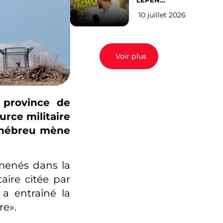
LEPEN
CANDIDATE
10 juillet 2026
EN 2027 : l’avis
des Parisiens
Voir plus
 province de
urce militaire
t hébreu mène
 menés dans la
aire citée par
 a entraîné la
re».