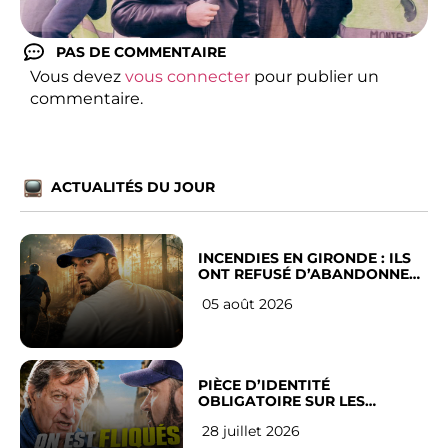
PAS DE COMMENTAIRE
Vous devez
vous connecter
pour publier un
commentaire.
ACTUALITÉS DU JOUR
INCENDIES EN GIRONDE : ILS
ONT REFUSÉ D’ABANDONNER
LEUR VILLE
05 août 2026
PIÈCE D’IDENTITÉ
OBLIGATOIRE SUR LES
RÉSEAUX SOCIAUX : l’avis des
28 juillet 2026
Français