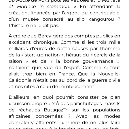
au Pacte de Paris pour les Peuples et la Planète
et Finance in Common. »
En attendant la
création, financée par l’argent du contribuable,
d’un musée consacré au slip kangourou ?
L’histoire ne le dit pas.
À croire que Bercy gère des comptes publics en
excédent chronique. Comme si les trois mille
milliards d’euros de dette causés par l’homme
de la « start-up nation », héraut du « cercle de la
raison » et de « la bonne gouvernance »,
n’étaient que vue de l’esprit. Comme si tout
allait trop bien en France. Que la Nouvelle-
Calédonie n’était pas au bord de la guerre civile
et nos cités à celui de l’embrasement.
D’ailleurs, en quoi pourrait consister ce plan
« cuisson propre » ? À des parachutages massifs
de réchauds Butagaz™ sur les populations
africaines concernées ? Avec les modes
d’emploi y afférents : « Prière de ne plus faire
cuire votre gnou à la broche sur un feu de bois,