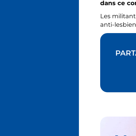
dans ce co
Les militan
anti-lesbie
PART