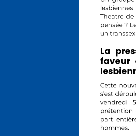
lesbiennes
Theatre de 
pensée ? Le 
un transsexu
La pres
faveur 
lesbien
Cette nouve
s’est dérou
vendredi 5
prétention
part entiè
hommes.