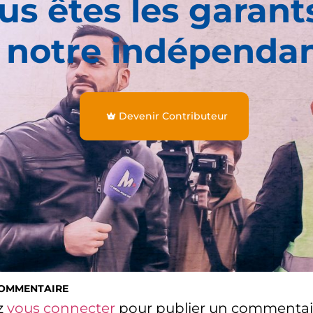
us êtes les garant
 notre indépenda
Devenir Contributeur
COMMENTAIRE
z
vous connecter
pour publier un commentai