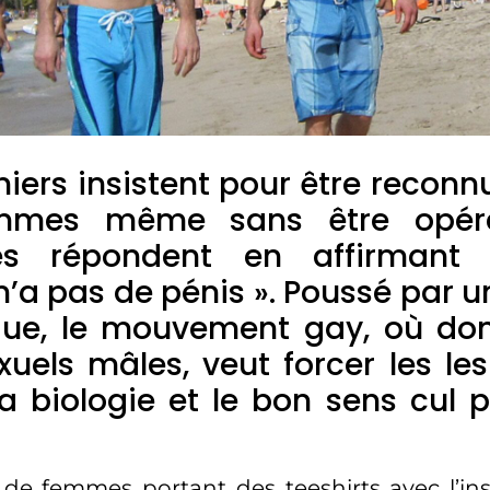
miers insistent pour être reco
mmes même sans être opéré
es répondent en affirmant 
a pas de pénis ». Poussé par u
que, le mouvement gay, où dom
uels mâles, veut forcer les le
a biologie et le bon sens cul 
e femmes portant des teeshirts avec l’ins