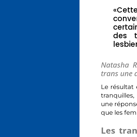
«Cette
conver
certa
des t
lesbie
Natasha Re
trans une 
Le résultat
tranquilles
une réponse
que les fem
Les tra