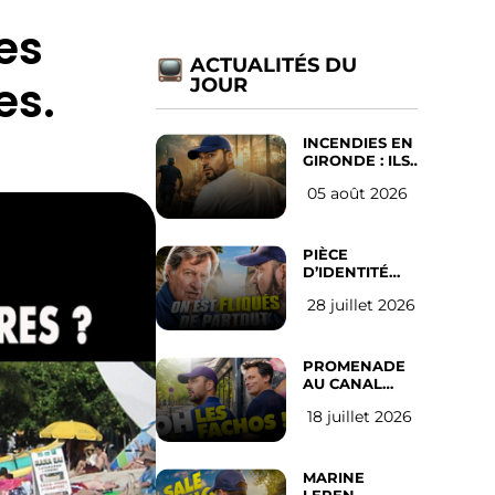
les
ACTUALITÉS DU
es.
JOUR
INCENDIES EN
GIRONDE : ILS
ONT REFUSÉ
05 août 2026
D’ABANDONNER
LEUR VILLE
PIÈCE
D’IDENTITÉ
OBLIGATOIRE
28 juillet 2026
SUR LES
RÉSEAUX
SOCIAUX :
l’avis des
PROMENADE
Français
AU CANAL
SAINT MARTIN
18 juillet 2026
(les gauchistes
ne veulent
pas)
MARINE