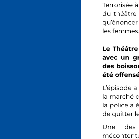
Terrorisée 
du théâtre 
qu’énoncer 
les femmes. 
Le Théâtre
avec un gr
des boisso
été offensé
L’épisode a
la marché d
la police a
de quitter le
Une des 
mécontente