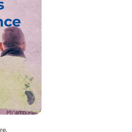
s
nce
re.