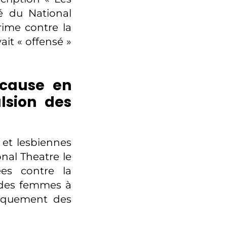
é du National
rime contre la
ait « offensé »
 cause en
ulsion des
 et lesbiennes
nal Theatre le
es contre la
 des femmes à
giquement des