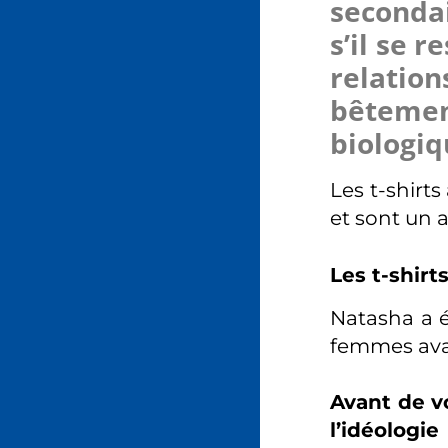
seconda
s’il se r
relation
bêtemen
biologiq
Les t-shirt
et sont un 
Les t-shir
Natasha a é
femmes avait
Avant de v
l’idéologi