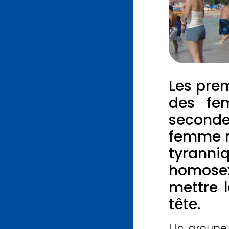
Les pre
des fe
second
femme n’
tyranni
homosex
mettre l
tête.
Un groupe d