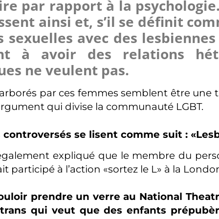
ire par rapport à la psycholog
essent ainsi et, s’il se définit c
s sexuelles avec des lesbienne
t à avoir des relations hé
ues ne veulent pas.
s arborés par ces femmes semblent être une te
argument qui divise la communauté LGBT.
ts controversés se lisent comme suit : «L
galement expliqué que le membre du personn
 participé à l’action «sortez le L» à la Lond
ouloir prendre un verre au National Theatr
e trans qui veut que des enfants prépubè