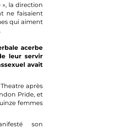
, la direction
t ne faisaient
mes qui aiment
.
erbale acerbe
e leur servir
ssexuel avait
 Theatre après
ndon Pride, et
 quinze femmes
nifesté son