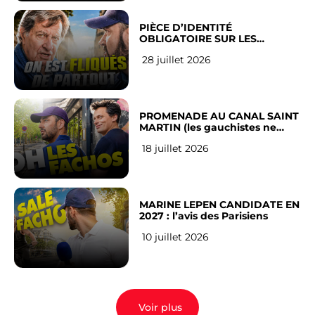
PIÈCE D’IDENTITÉ
OBLIGATOIRE SUR LES
RÉSEAUX SOCIAUX : l’avis des
28 juillet 2026
Français
PROMENADE AU CANAL SAINT
MARTIN (les gauchistes ne
veulent pas)
18 juillet 2026
MARINE LEPEN CANDIDATE EN
2027 : l’avis des Parisiens
10 juillet 2026
Voir plus