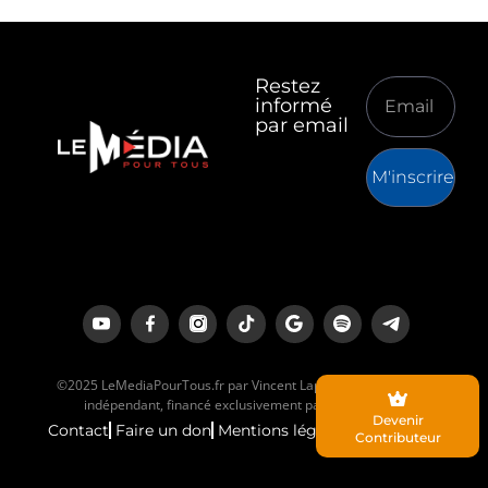
Restez
informé
par email
M'inscrire
©2025 LeMediaPourTous.fr par Vincent Lapierre est un média
indépendant, financé exclusivement par ses lecteurs.
Devenir
Contact
Faire un don
Mentions légales
Contributeur