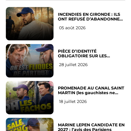
INCENDIES EN GIRONDE : ILS
ONT REFUSÉ D’ABANDONNER
LEUR VILLE
05 août 2026
PIÈCE D’IDENTITÉ
OBLIGATOIRE SUR LES
RÉSEAUX SOCIAUX : l’avis des
28 juillet 2026
Français
PROMENADE AU CANAL SAINT
MARTIN (les gauchistes ne
veulent pas)
18 juillet 2026
MARINE LEPEN CANDIDATE EN
2027 : l’avis des Parisiens