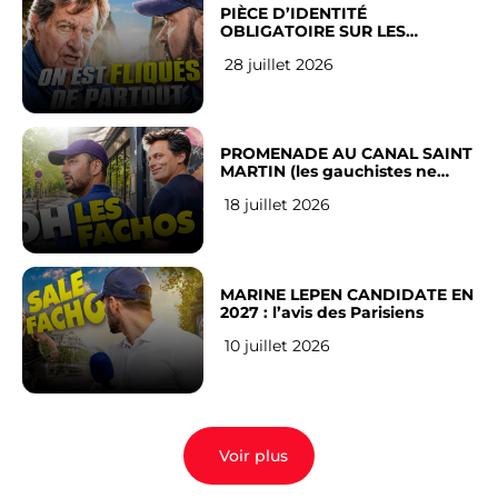
PIÈCE D’IDENTITÉ
OBLIGATOIRE SUR LES
RÉSEAUX SOCIAUX : l’avis des
28 juillet 2026
Français
PROMENADE AU CANAL SAINT
MARTIN (les gauchistes ne
veulent pas)
18 juillet 2026
MARINE LEPEN CANDIDATE EN
2027 : l’avis des Parisiens
10 juillet 2026
Voir plus