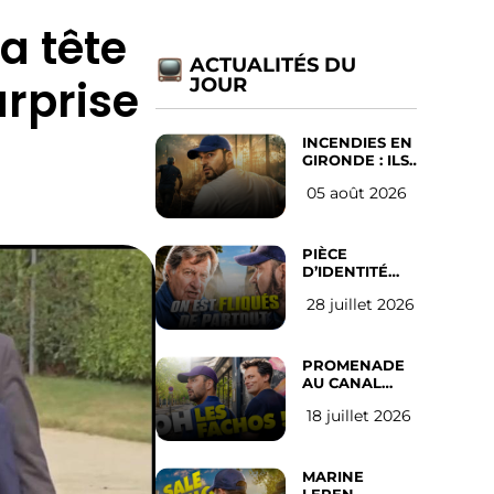
a tête
ACTUALITÉS DU
urprise
JOUR
INCENDIES EN
GIRONDE : ILS
ONT REFUSÉ
05 août 2026
D’ABANDONNER
LEUR VILLE
PIÈCE
D’IDENTITÉ
OBLIGATOIRE
28 juillet 2026
SUR LES
RÉSEAUX
SOCIAUX :
l’avis des
PROMENADE
Français
AU CANAL
SAINT MARTIN
18 juillet 2026
(les gauchistes
ne veulent
pas)
MARINE