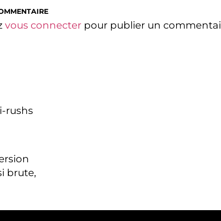
COMMENTAIRE
z
vous connecter
pour publier un commentai
i-rushs
version
i brute,