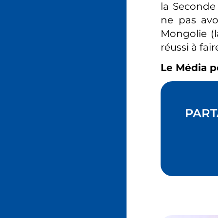
la Seconde 
ne pas avo
Mongolie (
réussi à fa
Le Média p
PART