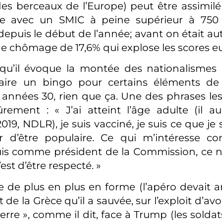
es berceaux de l’Europe) peut être assimil
e avec un SMIC à peine supérieur à 750
epuis le début de l’année; avant on était au
de chômage de 17,6% qui explose les scores e
qu’il évoque la montée des nationalismes (
faire un bingo pour certains éléments de
nnées 30, rien que ça. Une des phrases les
rement : « J’ai atteint l’âge adulte (il 
9, NDLR), je suis vacciné, je suis ce que je s
r d’être populaire. Ce qui m’intéresse 
uis comme président de la Commission, ce n’
’est d’être respecté. »
 de plus en plus en forme (l’apéro devait arr
 de la Grèce qu’il a sauvée, sur l’exploit d’avoi
erre », comme il dit, face à Trump (les solda