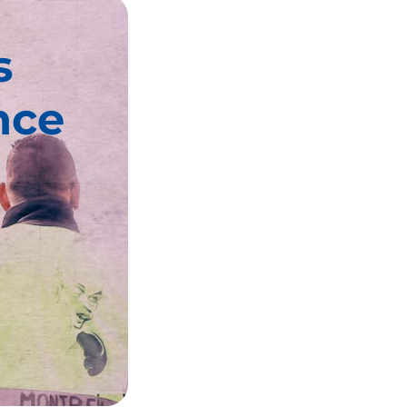
s
nce