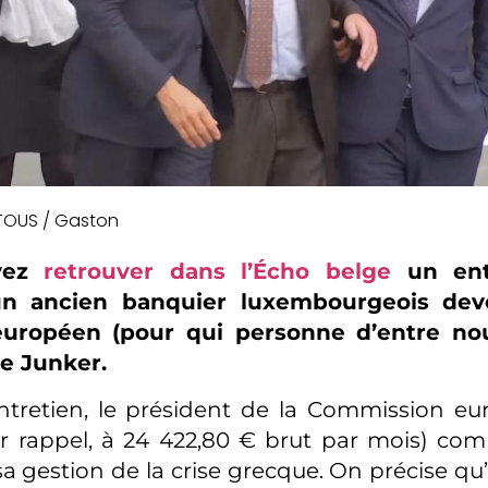
TOUS / Gaston
vez
retrouver dans l’Écho belge
un ent
’un ancien banquier luxembourgeois de
européen (pour qui personne d’entre nou
e Junker.
ntretien, le président de la Commission eu
ur rappel, à 24 422,80 € brut par mois) co
 sa gestion de la crise grecque. On précise qu’