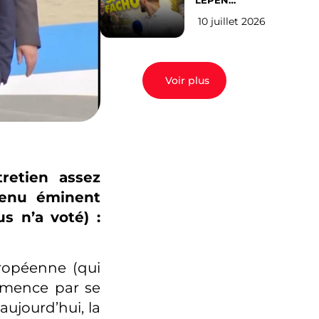
LEPEN
CANDIDATE
10 juillet 2026
EN 2027 : l’avis
des Parisiens
Voir plus
retien assez
venu éminent
s n’a voté) :
ropéenne (qui
mmence par se
aujourd’hui, la