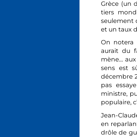
Grèce (un d
tiers mond
seulement d
et un taux 
On notera 
aurait du 
mène… aux a
sens est sû
décembre 201
pas essaye
ministre, p
populaire, c
Jean-Claude
en reparlant
drôle de gu