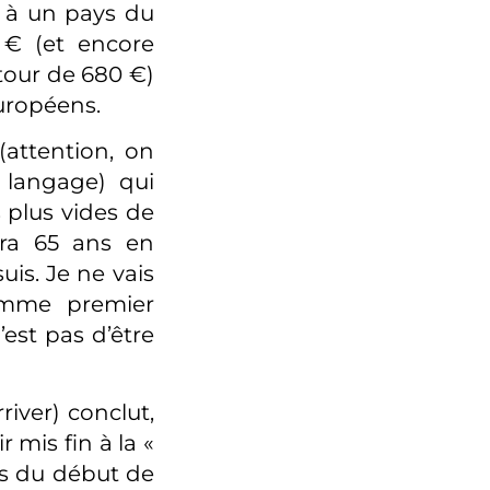
é à un pays du
 € (et encore
tour de 680 €)
uropéens.
attention, on
 langage) qui
 plus vides de
aura 65 ans en
uis. Je ne vais
comme premier
est pas d’être
iver) conclut,
r mis fin à la «
ts du début de