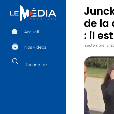
Junck
de la
: il es
Accueil
septembre 15, 2
Nos vidéos