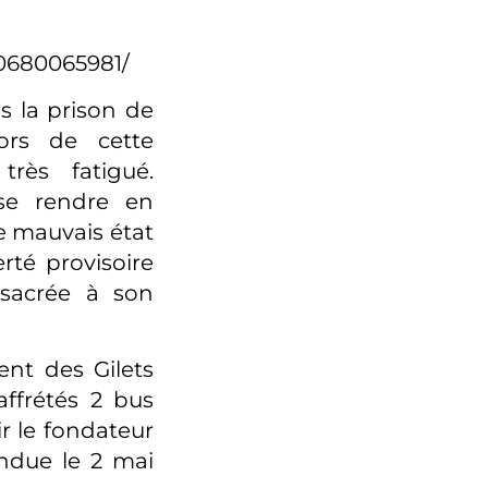
0680065981/
s la prison de
ors de cette
très fatigué.
 se rendre en
le mauvais état
rté provisoire
nsacrée à son
nt des Gilets
ffrétés 2 bus
r le fondateur
endue le 2 mai