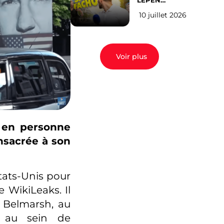
LEPEN
CANDIDATE
10 juillet 2026
EN 2027 : l’avis
des Parisiens
Voir plus
e en personne
nsacrée à son
États-Unis pour
e WikiLeaks. Il
 Belmarsh, au
s au sein de