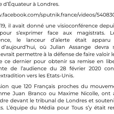
 d’Équateur à Londres.
w.facebook.com/sputnik.france/videos/54083
19, il avait donné une visioconférence depui
pour s’exprimer face aux magistrats. L
rence, le lanceur d’alerte était apparu 
 d’aujourd’hui, où Julian Assange devra
vrait permettre à la défense de faire valoir 
 ce dernier pour obtenir sa remise en libe
ente de l’audience du 28 février 2020 co
xtradition vers les Etats-Unis.
sion que 120 Français proches du mouveme
mme Juan Branco ou Maxime Nicolle, ont a
dre devant le tribunal de Londres et souteni
s. L’équipe du Média pour Tous s’y était r