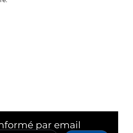
re.
informé par email