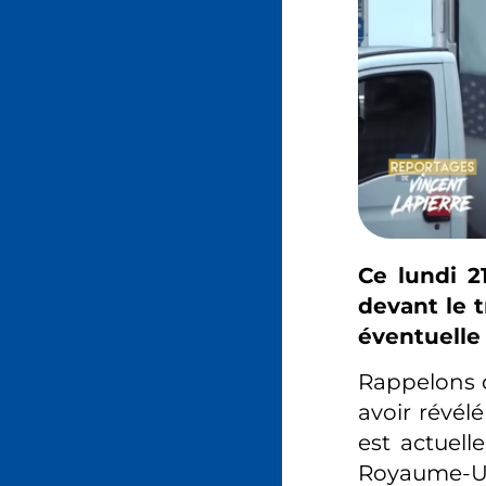
Ce lundi 2
devant le 
éventuelle 
Rappelons q
avoir révélé
est actuel
Royaume-U