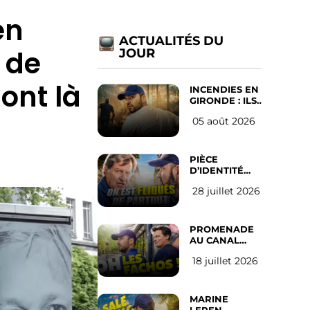
en
ACTUALITÉS DU
 de
JOUR
ont là
INCENDIES EN
GIRONDE : ILS
ONT REFUSÉ
05 août 2026
D’ABANDONNER
LEUR VILLE
PIÈCE
D’IDENTITÉ
OBLIGATOIRE
28 juillet 2026
SUR LES
RÉSEAUX
SOCIAUX :
l’avis des
PROMENADE
Français
AU CANAL
SAINT MARTIN
18 juillet 2026
(les gauchistes
ne veulent
pas)
MARINE