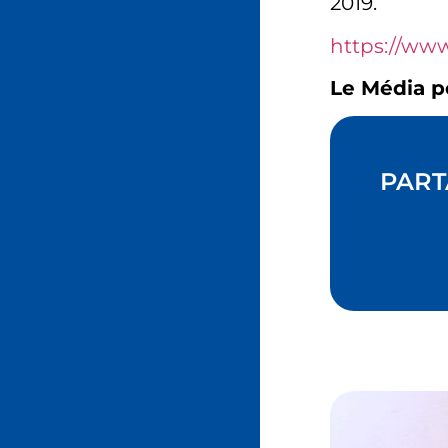
2019.
https://ww
Le Média p
PART