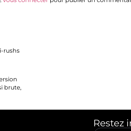
z
vous connecter
pour publier un commentai
i-rushs
version
i brute,
Restez 