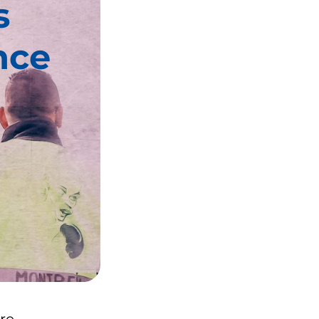
s
nce