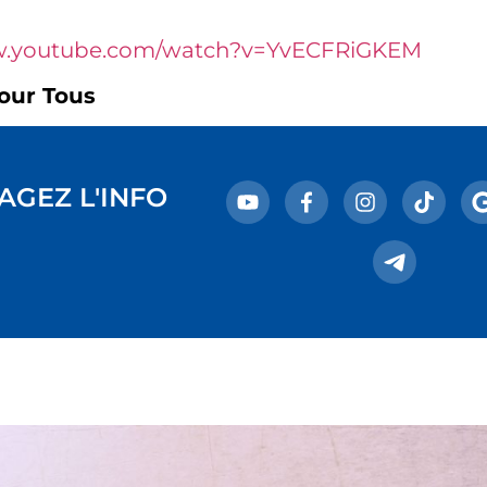
w.youtube.com/watch?v=YvECFRiGKEM
our Tous
AGEZ L'INFO