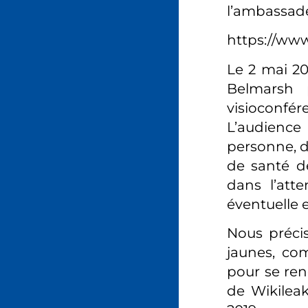
l’ambassade
https://ww
Le 2 mai 20
Belmarsh 
visioconfé
L’audience
personne, de
de santé de
dans l’att
éventuelle e
Nous préci
jaunes, co
pour se ren
de Wikileak