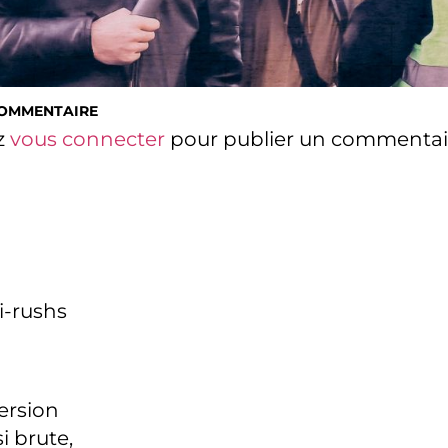
COMMENTAIRE
z
vous connecter
pour publier un commentai
i-rushs
version
i brute,