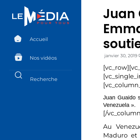
Juan 
Emma
souti
Accueil
janvier 30, 2019
Nos vidéos
[vc_row][vc
[vc_single_
[vc_column_
Juan Guaido s’
Venezuela ».
[/vc_column
Au Venezue
Maduro et 