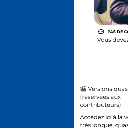
PAS DE 
Vous deve
Versions quas
(réservées aux
contributeurs)
Accédez ici à la 
très longue, quas