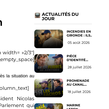
ACTUALITÉS DU
n
JOUR
INCENDIES EN
GIRONDE : ILS
ONT REFUSÉ
05 août 2026
D’ABANDONNER
LEUR VILLE
 width= »2/3″]
PIÈCE
c_empty_space]
D’IDENTITÉ
OBLIGATOIRE
28 juillet 2026
SUR LES
RÉSEAUX
SOCIAUX :
ès la situation au
l’avis des
PROMENADE
Français
AU CANAL
column_text]
SAINT MARTIN
18 juillet 2026
(les gauchistes
ne veulent
ident Nicolas
pas)
Parlement qui
MARINE