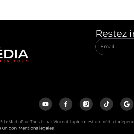
Restez 
 LeMediaPourTous.fr par Vincent Lapierre est un média indépenda
e un don
Mentions légales