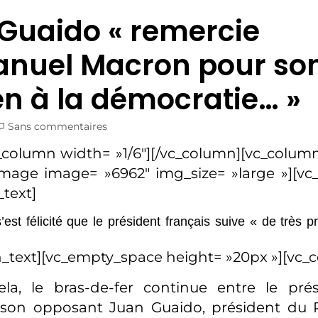
Guaido « remercie
nuel Macron pour so
en à la démocratie… »
Sans commentaires
_column width= »1/6″][/vc_column][vc_column
image image= »6962″ img_size= »large »][v
text]
est félicité que le président français suive « de très pr
_text][vc_empty_space height= »20px »][vc_
la, le bras-de-fer continue entre le prés
son opposant Juan Guaido, président du 