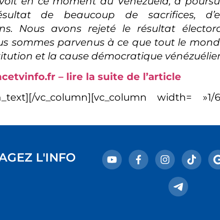
voit en ce moment au Venezuela, a poursui
ésultat de beaucoup de sacrifices, d’e
ons. Nous avons rejeté le résultat électo
ous sommes parvenus à ce que tout le mond
itution et la cause démocratique vénézuélie
etvinfo.fr – lire la suite de l’article
n_text][/vc_column][vc_column width= »1/6″
AGEZ L'INFO