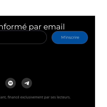
informé par email
M'inscrire
nt, financé exclusivement par ses lecteurs.