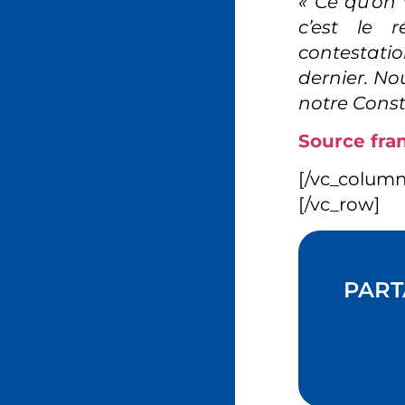
« Ce qu’on 
c’est le r
contestati
dernier. N
notre Const
Source franc
[/vc_colum
[/vc_row]
PART