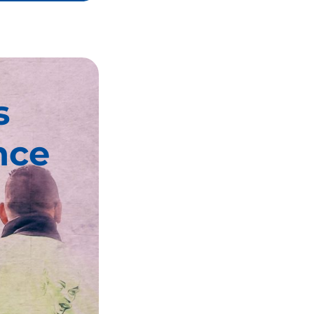
s
nce