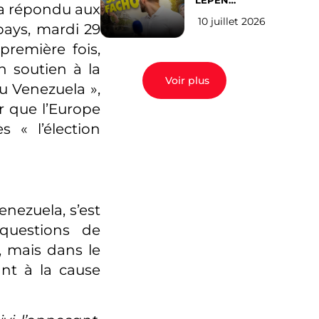
LEPEN
r a répondu aux
CANDIDATE
10 juillet 2026
EN 2027 : l’avis
pays, mardi 29
des Parisiens
 première fois,
 soutien à la
Voir plus
au Venezuela »,
er que l’Europe
 « l’élection
enezuela, s’est
 questions de
, mais dans le
ant à la cause