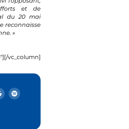
vi l’opposant,
fforts et de
ral du 20 mai
e reconnaisse
nne. »
][/vc_column]