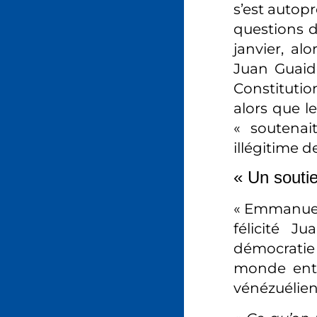
s’est autop
questions d
janvier, al
Juan Guaid
Constitution
alors que le
« soutenai
illégitime 
« Un souti
« Emmanuel 
félicité J
démocratie 
monde entie
vénézuélien