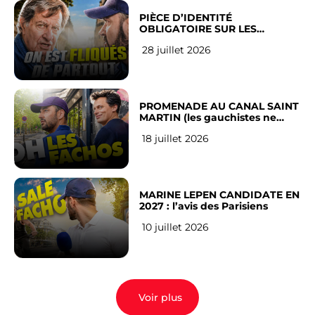
PIÈCE D’IDENTITÉ
OBLIGATOIRE SUR LES
RÉSEAUX SOCIAUX : l’avis des
28 juillet 2026
Français
PROMENADE AU CANAL SAINT
MARTIN (les gauchistes ne
veulent pas)
18 juillet 2026
MARINE LEPEN CANDIDATE EN
2027 : l’avis des Parisiens
10 juillet 2026
Voir plus