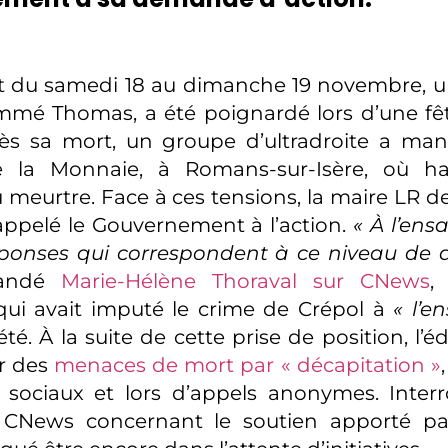
t du samedi 18 au dimanche 19 novembre, u
mé Thomas, a été poignardé lors d’une fêt
ès sa mort, un groupe d’ultradroite a man
e la Monnaie, à Romans-sur-Isère, où hab
 meurtre. Face à ces tensions, la maire LR 
 appelé le Gouvernement à l’action.
« À l’ens
éponses qui correspondent à ce niveau de 
mandé
Marie-Hélène Thoraval sur CNews
,
ui avait imputé le crime de Crépol à
« l’
té. À la suite de cette prise de position, l’éd
ur des
menaces de mort par « décapitation »
x sociaux et lors d’appels anonymes. Inter
 CNews concernant le soutien apporté par 