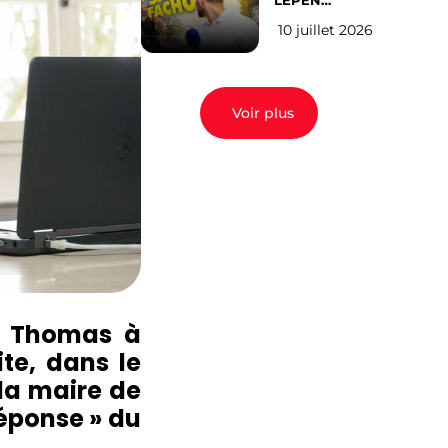
LEPEN
CANDIDATE
10 juillet 2026
EN 2027 : l’avis
des Parisiens
Voir plus
ne Thomas à
ite, dans le
la maire de
éponse » du