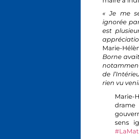
maire a indi
« Je me s
ignorée par
est plusie
appréciati
Marie-Hélè
Borne avait
notamment 
de l’Intérie
rien vu veni
Marie-H
drame 
gouver
sens i
#LaMat