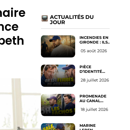
maire
ACTUALITÉS DU
nce
JOUR
abeth
INCENDIES EN
GIRONDE : ILS
ONT REFUSÉ
05 août 2026
D’ABANDONNER
LEUR VILLE
PIÈCE
D’IDENTITÉ
OBLIGATOIRE
28 juillet 2026
SUR LES
RÉSEAUX
SOCIAUX :
l’avis des
PROMENADE
Français
AU CANAL
SAINT MARTIN
18 juillet 2026
(les gauchistes
ne veulent
pas)
MARINE