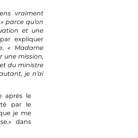
ens vraiment
 » parce qu’on
uation et une
ar expliquer
ne.
« Madame
er une mission,
t du ministre
autant, je n’ai
e après le
té par le
que je me
se.» dans