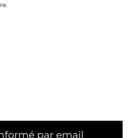
re.
informé par email