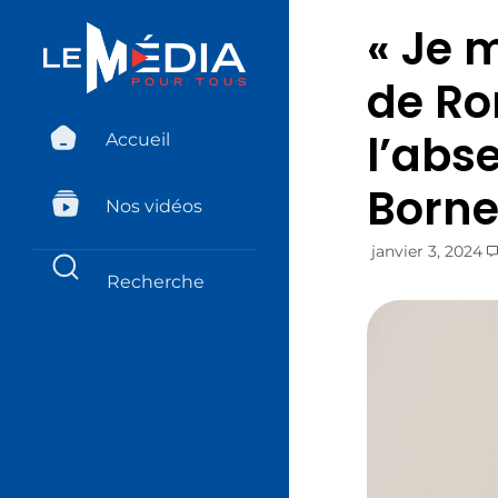
« Je 
de Ro
l’abse
Accueil
Born
Nos vidéos
janvier 3, 2024