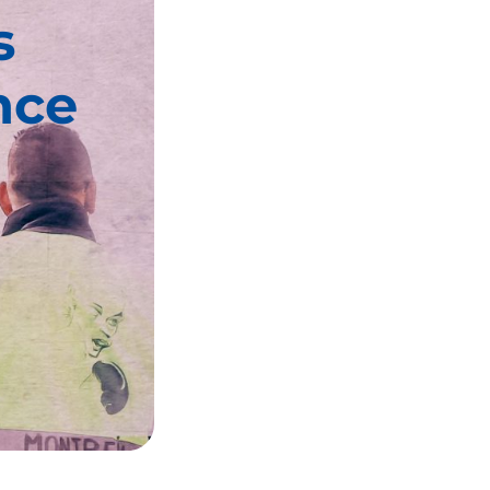
s
nce