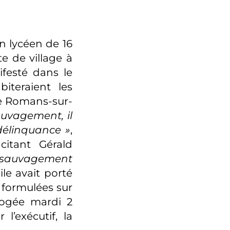
n lycéen de 16
e de village à
ifesté dans le
iteraient les
de Romans-sur-
auvagement, il
délinquance »
,
 citant Gérald
ensauvagement
ile avait porté
, formulées sur
rogée mardi 2
l’exécutif, la