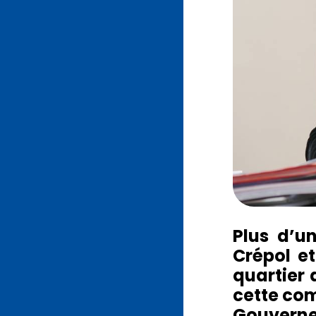
Plus d’u
Crépol et
quartier 
cette com
Gouverne