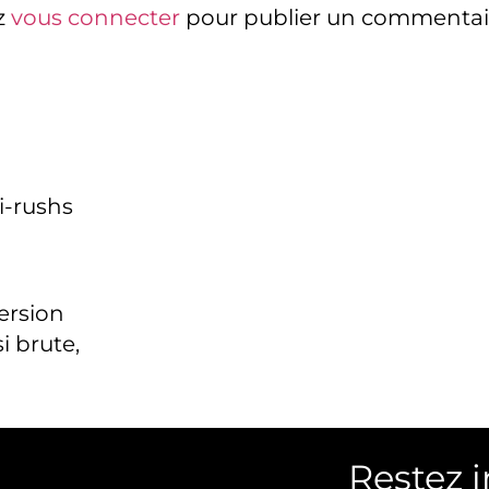
z
vous connecter
pour publier un commentai
i-rushs
version
i brute,
Restez 