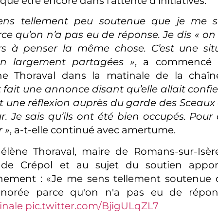
qué être encore dans l’attente d’initiatives.
ens tellement peu soutenue que je me s
ce qu’on n’a pas eu de réponse. Je dis « on
urs à penser la même chose. C’est une sit
on largement partagées »
, a commencé p
ne Thoraval dans la matinale de la chaî
 fait une annonce disant qu’elle allait confi
une réflexion auprès du garde des Sceaux e
ur. Je sais qu’ils ont été bien occupés. Pour 
r »
, a-t-elle continué avec amertume.
élène Thoraval, maire de Romans-sur-Isèr
de Crépol et au sujet du soutien appor
nement : «Je me sens tellement soutenue 
gnorée parce qu'on n'a pas eu de répon
inale
pic.twitter.com/BjigULqZL7