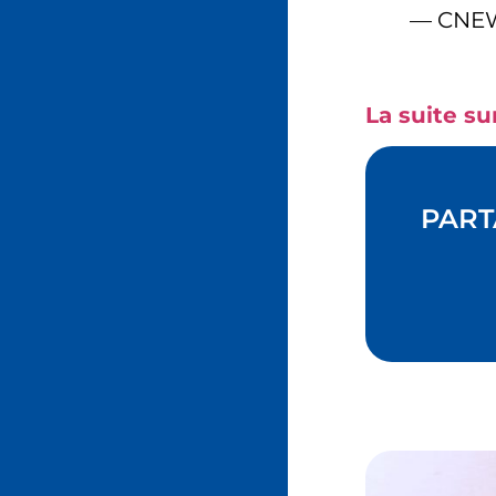
— CNE
La suite su
PART