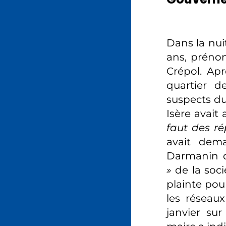
Dans la nui
ans, prénom
Crépol. Apr
quartier d
suspects du
Isère avait
faut des r
avait de
Darmanin q
»
de la socié
plainte po
les réseau
janvier sur