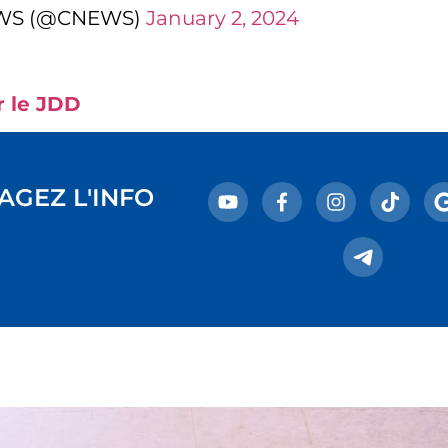
WS (@CNEWS)
January 2, 2024
r le JDD
AGEZ L'INFO