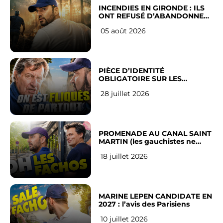
INCENDIES EN GIRONDE : ILS
ONT REFUSÉ D’ABANDONNER
LEUR VILLE
05 août 2026
PIÈCE D’IDENTITÉ
OBLIGATOIRE SUR LES
RÉSEAUX SOCIAUX : l’avis des
28 juillet 2026
Français
PROMENADE AU CANAL SAINT
MARTIN (les gauchistes ne
veulent pas)
18 juillet 2026
MARINE LEPEN CANDIDATE EN
2027 : l’avis des Parisiens
10 juillet 2026