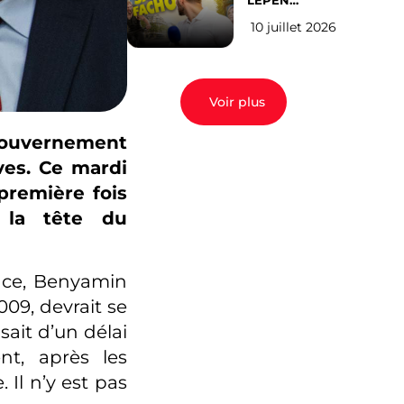
LEPEN
CANDIDATE
10 juillet 2026
EN 2027 : l’avis
des Parisiens
Voir plus
 gouvernement
ives. Ce mardi
 première fois
 la tête du
nce, Benyamin
09, devrait se
sait d’un délai
t, après les
. Il n’y est pas