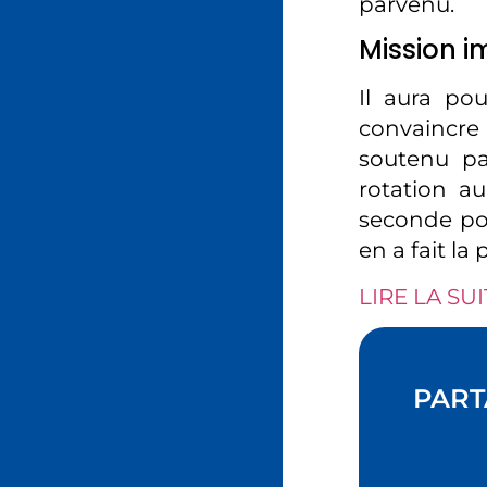
parvenu.
Mission i
Il aura pou
convaincre 
soutenu pa
rotation a
seconde pos
en a fait la
LIRE LA SUI
PART