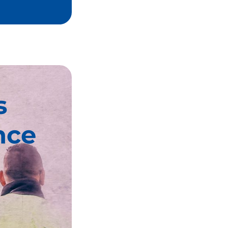
s
nce