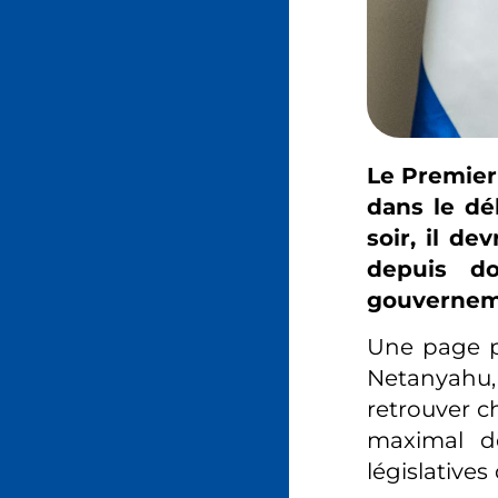
Le Premier
dans le dél
soir, il de
depuis d
gouvernem
Une page p
Netanyahu, 
retrouver ch
maximal d
législatives