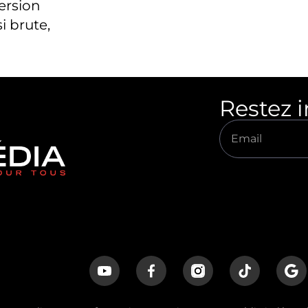
version
i brute,
Restez 