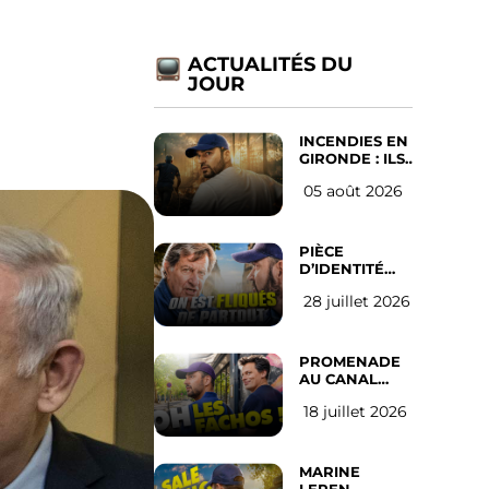
ACTUALITÉS DU
JOUR
INCENDIES EN
GIRONDE : ILS
ONT REFUSÉ
05 août 2026
D’ABANDONNER
LEUR VILLE
PIÈCE
D’IDENTITÉ
OBLIGATOIRE
28 juillet 2026
SUR LES
RÉSEAUX
SOCIAUX :
l’avis des
PROMENADE
Français
AU CANAL
SAINT MARTIN
18 juillet 2026
(les gauchistes
ne veulent
pas)
MARINE