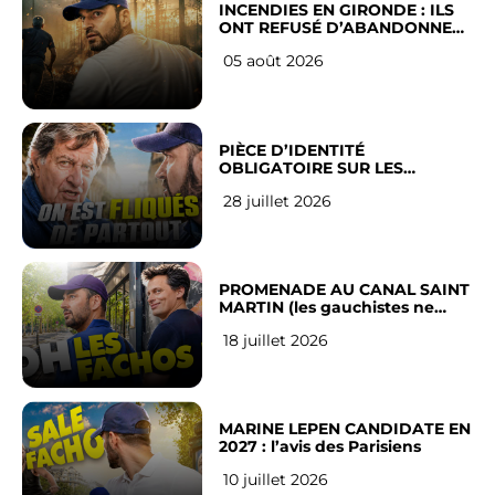
INCENDIES EN GIRONDE : ILS
ONT REFUSÉ D’ABANDONNER
LEUR VILLE
05 août 2026
PIÈCE D’IDENTITÉ
OBLIGATOIRE SUR LES
RÉSEAUX SOCIAUX : l’avis des
28 juillet 2026
Français
PROMENADE AU CANAL SAINT
MARTIN (les gauchistes ne
veulent pas)
18 juillet 2026
MARINE LEPEN CANDIDATE EN
2027 : l’avis des Parisiens
10 juillet 2026