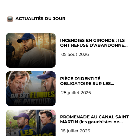
ACTUALITÉS DU JOUR
INCENDIES EN GIRONDE : ILS
ONT REFUSÉ D’ABANDONNER
LEUR VILLE
05 août 2026
PIÈCE D’IDENTITÉ
OBLIGATOIRE SUR LES
RÉSEAUX SOCIAUX : l’avis des
28 juillet 2026
Français
PROMENADE AU CANAL SAINT
MARTIN (les gauchistes ne
veulent pas)
18 juillet 2026