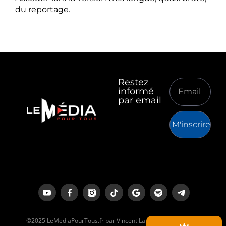
du reportage.
Restez
informé
par email
M'inscrire
©2025 LeMediaPourTous.fr par Vincent Lapierre est un média