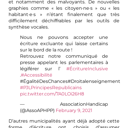
et notamment des malvoyants. De nouvelles
graphies comme « les citoyen·ne·s » ou « les
habitant·e·s » n’étant finalement que très
difficilement déchiffrables par les outils de
synthèse vocales.
Nous ne pouvons accepter une
écriture excluante qui laisse certains
sur le bord de la route !
Retrouvez notre communiqué de
presse appelant les parlementaires à
légiférer sur l’
#ÉcritureInclusive
.
#Accessibilité
#ÉgalitéDesChances#Droitalenseignement
#PJLPrincipesRepublicains
pic.twitter.com/7A0LOi26H8
— AssociationHandicap
(@AssoAPHPP)
February 9, 2021
D’autres municipalités ayant déjà adopté cette
forme d’écriture ont choisis d’assumer