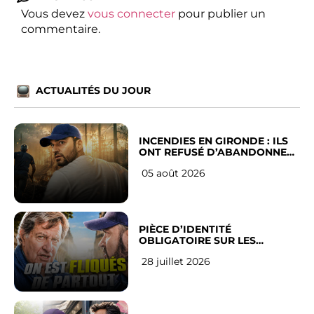
Vous devez
vous connecter
pour publier un
commentaire.
ACTUALITÉS DU JOUR
INCENDIES EN GIRONDE : ILS
ONT REFUSÉ D’ABANDONNER
LEUR VILLE
05 août 2026
PIÈCE D’IDENTITÉ
OBLIGATOIRE SUR LES
RÉSEAUX SOCIAUX : l’avis des
28 juillet 2026
Français