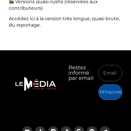
Versions quasi-rushs (réservées aux
contributeurs)
Accédez ici à la version très longue, quasi brute,
du reportage.
Restez
informé
par email
M'inscrire