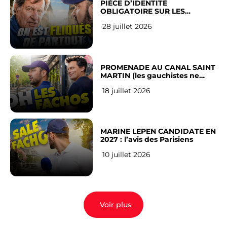
PIÈCE D’IDENTITÉ
OBLIGATOIRE SUR LES
RÉSEAUX SOCIAUX : l’avis des
28 juillet 2026
Français
PROMENADE AU CANAL SAINT
MARTIN (les gauchistes ne
veulent pas)
18 juillet 2026
MARINE LEPEN CANDIDATE EN
2027 : l’avis des Parisiens
10 juillet 2026
Voir plus