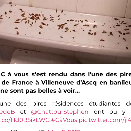
 C à vous s’est rendu dans l’une des pir
 de France à Villeneuve d’Ascq en banlieue
ne sont pas belles à voir…
l'une des pires résidences étudiantes d
edeB
et
@ChattourStephen
ont pu y 
/t.co/Hd0B5ikLWG
#CàVous
pic.twitter.com/j