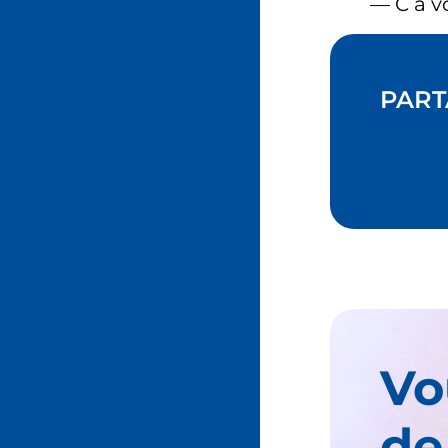
— C à v
PART
Vo
de