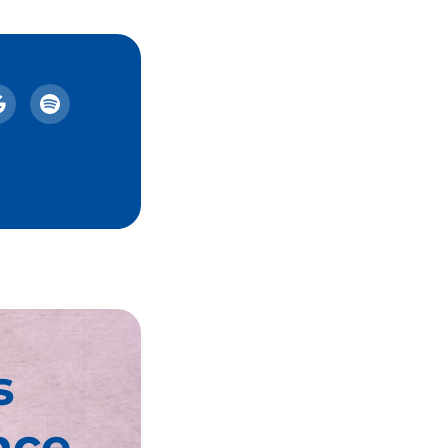
s
nce