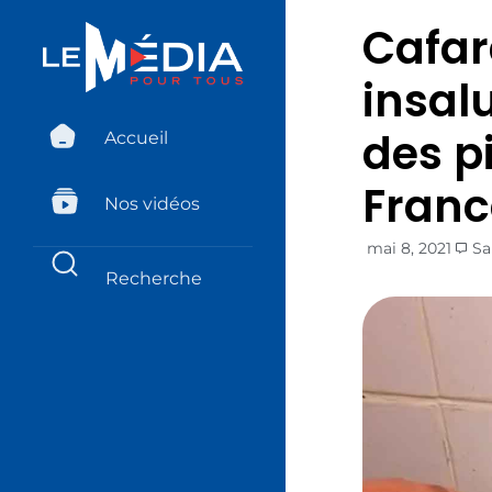
Cafard
insal
des p
Accueil
Franc
Nos vidéos
mai 8, 2021
Sa