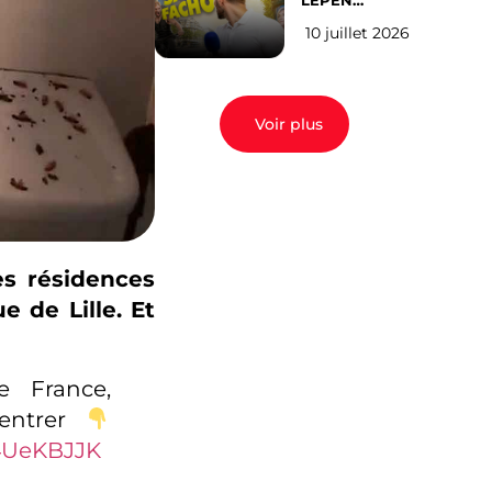
LEPEN
CANDIDATE
10 juillet 2026
EN 2027 : l’avis
des Parisiens
Voir plus
es résidences
 de Lille. Et
e France,
entrer
l4UeKBJJK