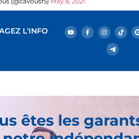
ous (@cavousf5)
May 8, 2021
AGEZ L'INFO
us êtes les garant
 notre indépenda