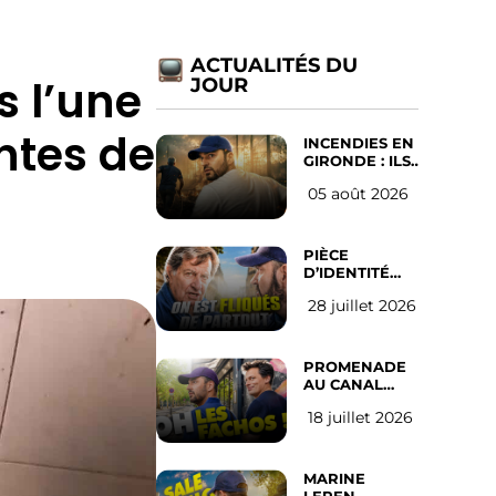
ACTUALITÉS DU
s l’une
JOUR
ntes de
INCENDIES EN
GIRONDE : ILS
ONT REFUSÉ
05 août 2026
D’ABANDONNER
LEUR VILLE
PIÈCE
D’IDENTITÉ
OBLIGATOIRE
28 juillet 2026
SUR LES
RÉSEAUX
SOCIAUX :
l’avis des
PROMENADE
Français
AU CANAL
SAINT MARTIN
18 juillet 2026
(les gauchistes
ne veulent
pas)
MARINE