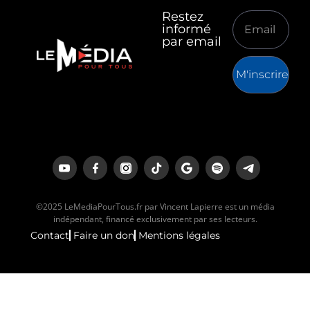
Restez
informé
par email
M'inscrire
©2025 LeMediaPourTous.fr par Vincent Lapierre est un média
indépendant, financé exclusivement par ses lecteurs.
Contact
Faire un don
Mentions légales