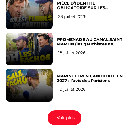
PIÈCE D’IDENTITÉ
OBLIGATOIRE SUR LES
RÉSEAUX SOCIAUX : l’avis des
28 juillet 2026
Français
PROMENADE AU CANAL SAINT
MARTIN (les gauchistes ne
veulent pas)
18 juillet 2026
MARINE LEPEN CANDIDATE EN
2027 : l’avis des Parisiens
10 juillet 2026
Voir plus