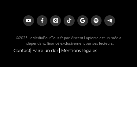
©2025 LeMediaPourTous.fr par Vincent Lapierre est un média
indépendant, financé exclusivement par ses lecteurs.
Contact
Faire un don
Mentions légales