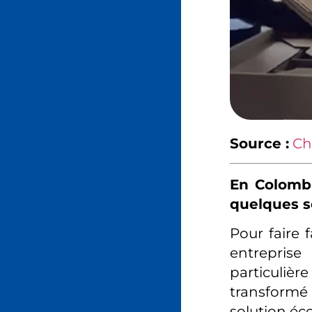
Source :
Ch
En Colombi
quelques s
Pour faire f
entrepris
particuliè
transformé
solution éc