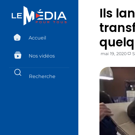
Ils la
trans
quelq
Accueil
mai 19, 2020
S
Nos vidéos