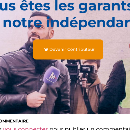
us êtes les garant
 notre indépenda
Devenir Contributeur
COMMENTAIRE
z
vous connecter
pour publier un commentai