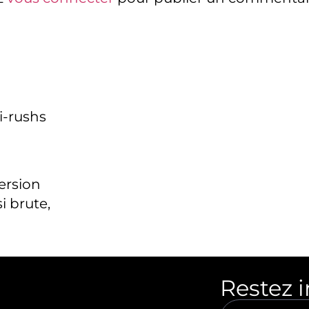
i-rushs
version
i brute,
Restez 