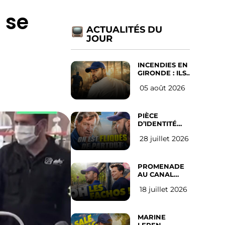
i se
ACTUALITÉS DU
JOUR
INCENDIES EN
GIRONDE : ILS
ONT REFUSÉ
05 août 2026
D’ABANDONNER
LEUR VILLE
PIÈCE
D’IDENTITÉ
OBLIGATOIRE
28 juillet 2026
SUR LES
RÉSEAUX
SOCIAUX :
l’avis des
PROMENADE
Français
AU CANAL
SAINT MARTIN
18 juillet 2026
(les gauchistes
ne veulent
pas)
MARINE