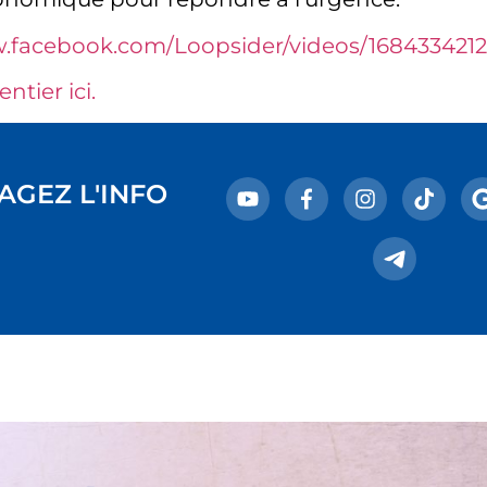
w.facebook.com/Loopsider/videos/1684334212
 entier ici.
AGEZ L'INFO