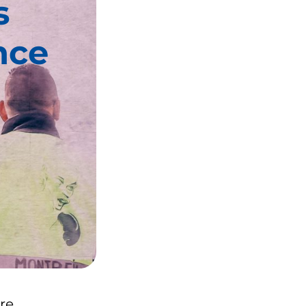
s
nce
re.