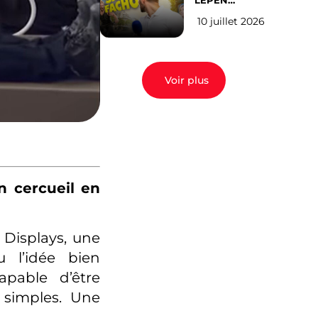
LEPEN
CANDIDATE
10 juillet 2026
EN 2027 : l’avis
des Parisiens
Voir plus
n cercueil en
C Displays, une
 l’idée bien
apable d’être
 simples. Une