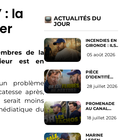
: la
ACTUALITÉS DU
er
JOUR
INCENDIES EN
GIRONDE : ILS
ONT REFUSÉ
embres de la
05 août 2026
D’ABANDONNER
rieur est en
LEUR VILLE
PIÈCE
D’IDENTITÉ
OBLIGATOIRE
e un problème
28 juillet 2026
SUR LES
catesse après,
RÉSEAUX
SOCIAUX :
, serait moins
l’avis des
PROMENADE
Français
médiatique du
AU CANAL
SAINT MARTIN
18 juillet 2026
(les gauchistes
ne veulent
pas)
MARINE