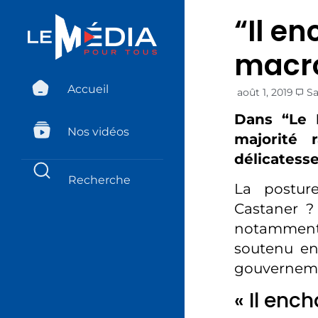
“Il en
macro
Accueil
août 1, 2019
S
Dans “Le F
Nos vidéos
majorité 
délicatess
La posture
Castaner ? 
notamment, 
soutenu en
gouvernemen
« Il enc