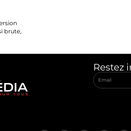
version
i brute,
Restez 