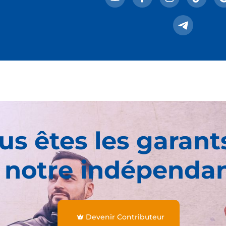
us êtes les garant
 notre indépenda
Devenir Contributeur