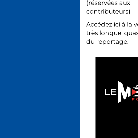
(réservées aux
contributeurs)
Accédez ici à la 
très longue, quas
du reportage.