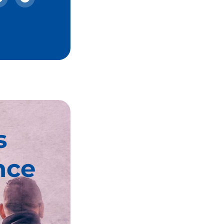
s
nce