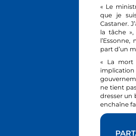
« Le ministr
que je sui
Castaner. J
la tâche »
l’Essonne, m
part d’un ma
« La mort 
implicati
gouvernement
ne tient pa
dresser un b
enchaîne fa
PART