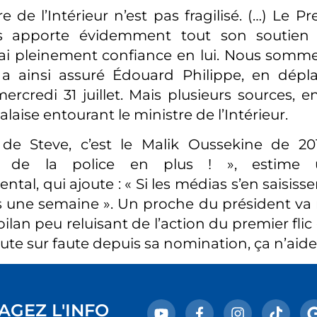
e de l’Intérieur n’est pas fragilisé. (…) Le P
s apporte évidemment tout son soutien 
’ai pleinement confiance en lui. Nous somme
, a ainsi assuré Édouard Philippe, en dép
ercredi 31 juillet. Mais plusieurs sources, e
laise entourant le ministre de l’Intérieur.
de Steve, c’est le Malik Oussekine de 2
on de la police en plus ! », estime u
al, qui ajoute : « Si les médias s’en saisiss
s une semaine ». Un proche du président v
ilan peu reluisant de l’action du premier flic d
ute sur faute depuis sa nomination, ça n’aide
AGEZ L'INFO