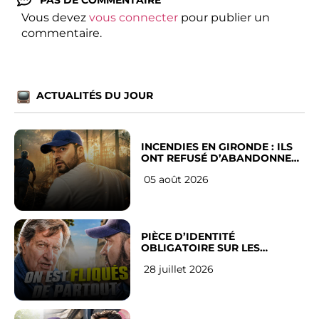
PAS DE COMMENTAIRE
Vous devez
vous connecter
pour publier un
commentaire.
ACTUALITÉS DU JOUR
INCENDIES EN GIRONDE : ILS
ONT REFUSÉ D’ABANDONNER
LEUR VILLE
05 août 2026
PIÈCE D’IDENTITÉ
OBLIGATOIRE SUR LES
RÉSEAUX SOCIAUX : l’avis des
28 juillet 2026
Français