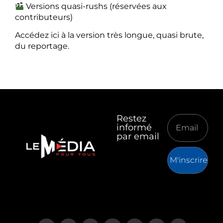
Versions quasi-rushs (réservées aux
contributeurs)
Accédez ici à la version très longue, quasi brute,
du reportage.
Restez
informé
par email
M'inscrire