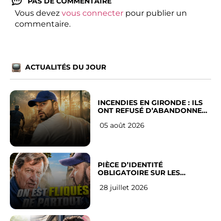
PAS DE COMMENTAIRE
Vous devez
vous connecter
pour publier un
commentaire.
ACTUALITÉS DU JOUR
INCENDIES EN GIRONDE : ILS
ONT REFUSÉ D’ABANDONNER
LEUR VILLE
05 août 2026
PIÈCE D’IDENTITÉ
OBLIGATOIRE SUR LES
RÉSEAUX SOCIAUX : l’avis des
28 juillet 2026
Français